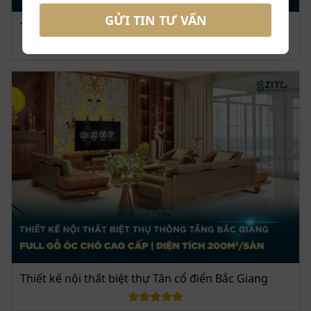
GỬI TIN TƯ VẤN
Trung tâm phòng khách là bộ sofa gỗ óc chó, đệm ghế bọc da cao
Thiết kế nội thất nhà phố Tây Hồ Hà Nội
cấp vừa sang trọng, vừa êm ái
Khu vực ban thờ được bố trí trang nghiêm cạnh khu vực sofa để
tối ưu diện tích căn hộ
Hệ vách sau tivi sử dụng vách đá vân mây đầy nghệ thuật, tạo
nên sự hài hòa cho tổng thể không gian
Hệ tủ trang trí cánh kính được tích hợp thêm đèn led vừa sang
trọng, hiện đại vừa tôn lên được gu thẩm mỹ tinh tế của gia chủ
Không gian phòng khách được thiết kế liên thông với phòng bếp
Thiết kế nội thất biệt thự Tân cổ điển Bắc Giang
Không gian phòng bếp