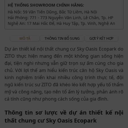
HỆ THỐNG SHOWROOM CHÍNH HÃNG:
Hà Nội: 59 Văn Tiến Dũng, Bắc Từ Liêm, Hà Nội
Hải Phòng: 771 - 773 Nguyễn Văn Linh, Lê Chân, Tp. HP
Nghệ An: 17 Mai Hắc Đế, Hà Huy Tập, Tp. Vinh, Nghệ An
MÔ TẢ
THÔNG TIN BỔ SUNG
GỢI Ý KẾT HỢP
Dự án thiết kế nội thất chung cư Sky Oasis Ecopark do
ZITO thực hiện mang đến một không gian sống hiện
đại, tiện nghi nhưng vẫn giữ trọn sự ấm cúng cho gia
chủ. Với lợi thế am hiểu kiến trúc căn hộ Sky Oasis và
kinh nghiệm triển khai nhiều công trình thực tế, đội
ngũ kiến trúc sư ZITO đã khéo léo kết hợp yếu tố thẩm
mỹ và công năng, tạo nên tổ ấm lý tưởng, phản ánh rõ
cá tính cũng như phong cách sống của gia đình.
Thông tin sơ lược về dự án thiết kế nội
thất chung cư Sky Oasis Ecopark