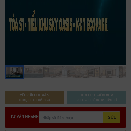
YÊU CẦU TƯ VẤN
HẸN LỊCH ĐẾN XEM
Thông tin chi tiết nhất
Được sắp chỗ để xe miễn phí
TƯ VẤN NHANH
GỬI