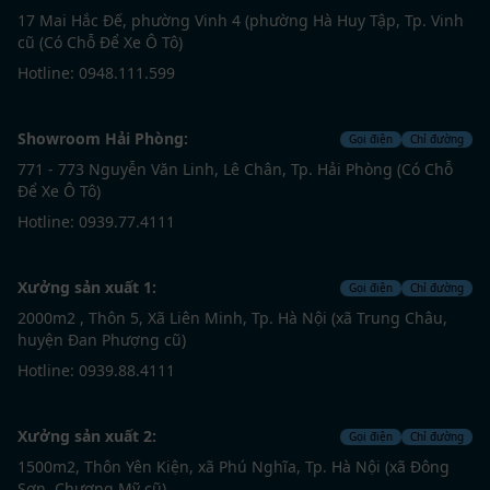
gia chủ sở hữu không gian sống đẳng cấp mà vẫn tối
17 Mai Hắc Đế, phường Vinh 4 (phường Hà Huy Tập, Tp. Vinh
ưu chi phí.
cũ (Có Chỗ Để Xe Ô Tô)
Hotline: 0948.111.599
BÁO GIÁ THIẾT KẾ NỘI THẤT CHUNG CƯ
Showroom Hải Phòng:
Gọi điện
Chỉ đường
Vì sao nên lựa chọn ZITO để thiết kế nội
771 - 773 Nguyễn Văn Linh, Lê Chân, Tp. Hải Phòng (Có Chỗ
thất chung cư Sky Oasis Ecopark?
Để Xe Ô Tô)
Hotline: 0939.77.4111
ZITO là đơn vị thiết kế và thi công nội thất uy tín tại Hà
Nội, được nhiều khách hàng lựa chọn khi kiến tạo
không gian sống trong các khu đô thị cao cấp như
Xưởng sản xuất 1:
Gọi điện
Chỉ đường
Ecopark. Với đội ngũ kiến trúc sư giàu kinh nghiệm và
2000m2 , Thôn 5, Xã Liên Minh, Tp. Hà Nội (xã Trung Châu,
huyện Đan Phượng cũ)
tư duy sáng tạo, ZITO luôn mang đến những giải pháp
thiết kế hiện đại, tinh gọn nhưng vẫn đảm bảo tính cá
Hotline: 0939.88.4111
nhân hóa, phù hợp với phong cách sống của từng gia
chủ tại Sky Oasis.
Xưởng sản xuất 2:
Gọi điện
Chỉ đường
1500m2, Thôn Yên Kiện, xã Phú Nghĩa, Tp. Hà Nội (xã Đông
Lợi thế sở hữu xưởng sản xuất nội thất quy mô gần
Sơn, Chương Mỹ cũ)