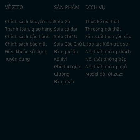
Đối diện giường ngủ là khu vực kệ sách tích hợp bàn trang điểm
giúp tối ưu hóa diện tích
VỀ ZITO
SẢN PHẨM
DỊCH VỤ
Chính sách khuyến mãi
Sofa Gỗ
Thiết kế nội thất
Thiết kế nội thất chung cư Sky Oasis Ecopark
Thanh toán, giao hàng
Sofa cỡ đại
Thi công nội thất
gỗ óc chó - Không gian phòng sinh hoạt chung
Chính sách bảo hành
Sofa Chữ U
Sản xuất theo yêu cầu
Chính sách bảo mật
Sofa Góc Chữ L
Hợp tác Kiến trúc sư
Phòng sinh hoạt chung được ZITO thiết kế ấm cúng và
Điều khoản sử dụng
Bàn ghế ăn
Nội thất phòng khách
tiện nghi, là nơi cả gia đình có thể cùng nhau thư giãn,
Tuyển dụng
Kệ tivi
Nội thất phòng bếp
trò chuyện. Tâm điểm không gian là chiếc sofa đa
Ghế thư giãn
Nội thất phòng ngủ
năng có thể dễ dàng kéo thành giường ngủ, vừa tiết
Giường
Model đồ rời 2025
kiệm diện tích vừa mang đến sự linh hoạt trong sử
Bàn phấn
dụng. Bên cạnh đó, chiếc ghế massage hiện đại được
đặt khéo léo, mang lại trải nghiệm nghỉ ngơi, chăm sóc
sức khỏe ngay tại nhà. Ngay khi bước vào, hệ tủ trang
trí cánh kính tích hợp đèn led sang trọng lập tức gây
ấn tượng mạnh, vừa là nơi trưng bày vật phẩm yêu
thích, vừa tạo chiều sâu và nét tinh tế cho căn phòng.
Phòng sinh hoạt chung với đầy đủ tiện ích, sofa đa năng và máy