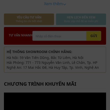
Xem thêm
YÊU CẦU TƯ VẤN
HẸN LỊCH ĐẾN XEM
Thông tin chi tiết nhất
Được sắp chỗ để xe miễn phí
TƯ VẤN NHANH
GỬI
HỆ THỐNG SHOWROOM CHÍNH HÃNG:
Hà Nội: 59 Văn Tiến Dũng, Bắc Từ Liêm, Hà Nội
Hải Phòng: 771 - 773 Nguyễn Văn Linh, Lê Chân, Tp. HP
Nghệ An: 17 Mai Hắc Đế, Hà Huy Tập, Tp. Vinh, Nghệ An
CHƯƠNG TRÌNH KHUYẾN MÃI