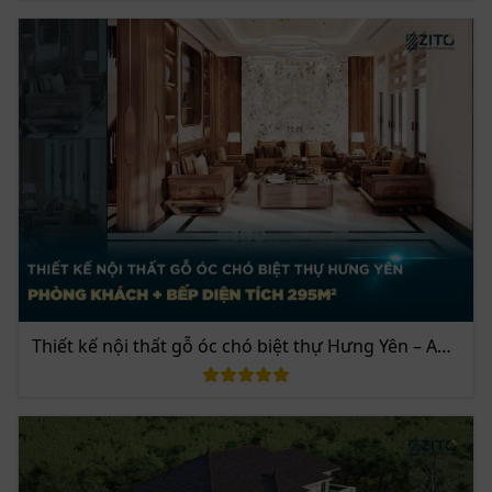
Không gian bếp và bàn ăn được ZITO thiết kế theo
phong cách hiện đại, sang trọng nhưng vẫn đảm bảo
sự tiện nghi trong sinh hoạt hằng ngày. Tủ bếp được
bố trí khoa học với hệ cánh kính sang trọng kết hợp
cùng chất liệu gỗ cao cấp, vừa mang lại vẻ đẹp tinh tế
vừa giúp gia chủ dễ dàng lưu trữ và sắp xếp đồ đạc.
Ốp bếp sử dụng đá tự nhiên vân độc đáo, tạo nên
điểm nhấn ấn tượng cho toàn bộ không gian nấu
nướng.
Bàn ăn liền kề phòng khách được thiết kế đồng bộ với
bộ sofa gỗ, mang đến sự hài hòa trong tổng thể. Ghế
Thiết kế nội thất gỗ óc chó biệt thự Hưng Yên – Anh
ăn bọc da êm ái, kết hợp cùng đèn thả trần nghệ thuật
Thịnh
với thiết kế hiện đại, tạo nên một không gian ấm cúng
nhưng vẫn rất đẳng cấp. Đây chính là nơi gia đình sum
họp, quây quần trong những bữa cơm trọn vẹn yêu
thương.