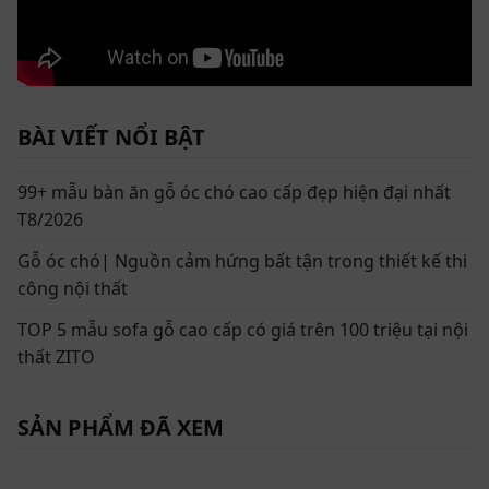
BÀI VIẾT NỔI BẬT
99+ mẫu bàn ăn gỗ óc chó cao cấp đẹp hiện đại nhất
T8/2026
Gỗ óc chó| Nguồn cảm hứng bất tận trong thiết kế thi
công nội thất
TOP 5 mẫu sofa gỗ cao cấp có giá trên 100 triệu tại nội
thất ZITO
SẢN PHẨM ĐÃ XEM
Phối cảnh 3D không gian khách bếp trong dự án thiết kế nội thất
chung cư Sky Oasis Ecopark cho gia đình chị Phương