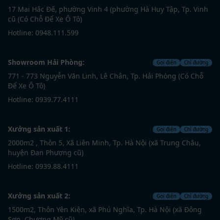
hướng và luôn lắng nghe nhu cầu của khách hàng,
17 Mai Hắc Đế, phường Vinh 4 (phường Hà Huy Tập, Tp. Vinh
ZITO mang đến những giải pháp thiết kế đa dạng, từ
cũ (Có Chỗ Để Xe Ô Tô)
hiện đại tinh tế đến sang trọng cá nhân hóa để mỗi
Hotline: 0948.111.599
căn hộ đều mang dấu ấn riêng của gia chủ.
Showroom Hải Phòng:
Gọi điện
Chỉ đường
Điểm mạnh nổi bật của ZITO nằm ở hệ thống nhà
771 - 773 Nguyễn Văn Linh, Lê Chân, Tp. Hải Phòng (Có Chỗ
xưởng lên đến gần 4000m², được trang bị máy móc
Để Xe Ô Tô)
tiên tiến và công nghệ sản xuất hiện đại. Nhờ vậy, mọi
Hotline: 0939.77.4111
sản phẩm nội thất đều được kiểm soát nghiêm ngặt từ
khâu thiết kế đến thi công, đảm bảo chất lượng vượt
trội, đồng bộ và tối ưu chi phí cho khách hàng.
Xưởng sản xuất 1:
Gọi điện
Chỉ đường
2000m2 , Thôn 5, Xã Liên Minh, Tp. Hà Nội (xã Trung Châu,
Với sự chỉn chu trong từng bản vẽ và năng lực hiện
huyện Đan Phượng cũ)
thực hóa ý tưởng bằng những sản phẩm hoàn thiện
Hotline: 0939.88.4111
sắc nét, ZITO đã khẳng định vị thế tại nhiều dự án
chung cư cao cấp. Nếu gia chủ đang tìm kiếm một đơn
Xưởng sản xuất 2:
Gọi điện
Chỉ đường
vị thiết kế nội thất chung cư Trần Duy Hưng vừa hiểu
nghề, vừa hiểu gu thẩm mỹ cá nhân, thì ZITO chính là
1500m2, Thôn Yên Kiện, xã Phú Nghĩa, Tp. Hà Nội (xã Đông
Sơn, Chương Mỹ cũ)