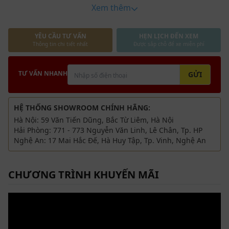
Xem thêm
YÊU CẦU TƯ VẤN
HẸN LỊCH ĐẾN XEM
Thông tin chi tiết nhất
Được sắp chỗ để xe miễn phí
TƯ VẤN NHANH
GỬI
HỆ THỐNG SHOWROOM CHÍNH HÃNG:
Hà Nội: 59 Văn Tiến Dũng, Bắc Từ Liêm, Hà Nội
Hải Phòng: 771 - 773 Nguyễn Văn Linh, Lê Chân, Tp. HP
Nghệ An: 17 Mai Hắc Đế, Hà Huy Tập, Tp. Vinh, Nghệ An
CHƯƠNG TRÌNH KHUYẾN MÃI