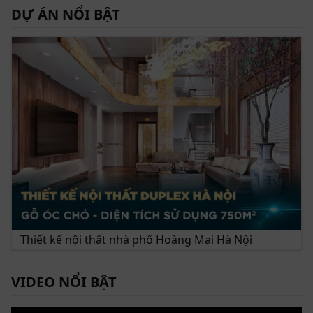
DỰ ÁN NỔI BẬT
Phối cảnh 3D không gian khách bếp dự án thiết kế nội thất chung
cư Trần Duy Hưng
Thông tin tổng quan dự án thiết kế nội thất chung
cư Trần Duy Hưng
Chủ đầu tư: Anh Tốn
Vị trí: Trung Yên, Cầu Giấy, Hà Nội
Thiết kế nội thất nhà phố Hoàng Mai Hà Nội
Loại hình bất động sản: Chung cư
Hạng mục: Full nội thất
VIDEO NỔI BẬT
Phong cách: Hiện đại, sang trọng