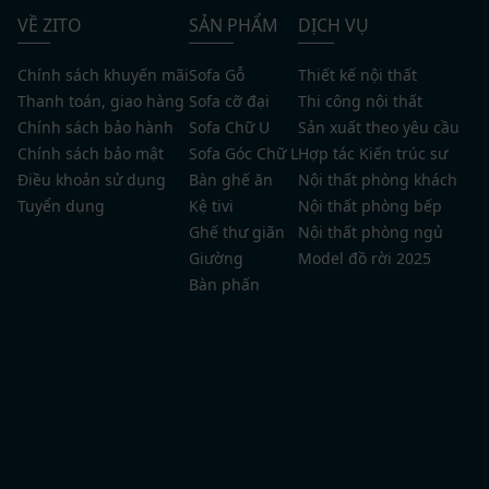
VỀ ZITO
SẢN PHẨM
DỊCH VỤ
Khu vực giặt sấy đồ được bố trí riêng biệt bên ngoài ban công
gọn gàng, thẩm mỹ
Chính sách khuyến mãi
Sofa Gỗ
Thiết kế nội thất
Thanh toán, giao hàng
Sofa cỡ đại
Thi công nội thất
Chính sách bảo hành
Sofa Chữ U
Sản xuất theo yêu cầu
Báo giá thiết kế nội thất chung cư Trần
Chính sách bảo mật
Sofa Góc Chữ L
Hợp tác Kiến trúc sư
Duy Hưng mới nhất 2026
Điều khoản sử dụng
Bàn ghế ăn
Nội thất phòng khách
Tuyển dụng
Kệ tivi
Nội thất phòng bếp
Chi phí thiết kế nội thất chung cư Trần Duy Hưng sẽ
Ghế thư giãn
Nội thất phòng ngủ
phụ thuộc vào nhiều yếu tố như diện tích căn hộ,
Giường
Model đồ rời 2025
phong cách lựa chọn, chất liệu gỗ, mức độ chi tiết của
Bàn phấn
từng hạng mục và các yêu cầu cá nhân từ gia chủ.
Chính vì vậy, mỗi dự án đều có mức chi phí riêng biệt,
đảm bảo phù hợp với ngân sách cũng như mong
muốn của khách hàng.
Tại ZITO, báo giá luôn được tính toán minh bạch, hợp lý
và cân đối giữa thẩm mỹ – công năng – độ bền. Chúng
tôi cam kết mang đến giải pháp thiết kế tối ưu, giúp