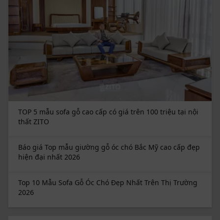
các căn hộ cao cấp quốc tế.
Khu vực phân cách giữa phòng khách và phòng bếp được đội ngũ
kiến trúc sư của ZITO bố trí làm nơi trưng bày gậy đánh golf của
gia chủ
Toàn cảnh không gian bếp trong dự án thiết kế nội thất chung cư
Trung Hòa - Nhân Chính cho gia đình anh Tốn
TOP 5 mẫu sofa gỗ cao cấp có giá trên 100 triệu tại nội
thất ZITO
Trung tâm phòng bếp là bộ bàn ăn 6 ghế với thiết kế đơn giản
nhưng không kém phần sang trọng và hiện đại
Báo giá Top mẫu giường gỗ óc chó Bắc Mỹ cao cấp đẹp
hiện đại nhất 2026
Hệ tủ bếp chữ L thiết kế kịch trần giúp tối ưu hóa không gian lưu
Top 10 Mẫu Sofa Gỗ Óc Chó Đẹp Nhất Trên Thị Trường
trữ
2026
Không gian bếp căn hộ chung cư Trần Duy Hưng của anh Tốn