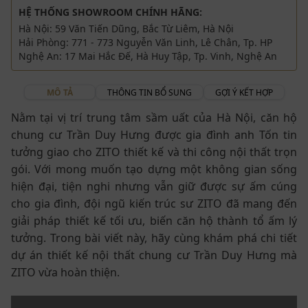
HỆ THỐNG SHOWROOM CHÍNH HÃNG:
Hà Nội: 59 Văn Tiến Dũng, Bắc Từ Liêm, Hà Nội
Hải Phòng: 771 - 773 Nguyễn Văn Linh, Lê Chân, Tp. HP
Nghệ An: 17 Mai Hắc Đế, Hà Huy Tập, Tp. Vinh, Nghệ An
MÔ TẢ
THÔNG TIN BỔ SUNG
GỢI Ý KẾT HỢP
Nằm tại vị trí trung tâm sầm uất của Hà Nội, căn hộ
chung cư Trần Duy Hưng được gia đình anh Tốn tin
tưởng giao cho ZITO thiết kế và thi công nội thất trọn
gói. Với mong muốn tạo dựng một không gian sống
hiện đại, tiện nghi nhưng vẫn giữ được sự ấm cúng
cho gia đình, đội ngũ kiến trúc sư ZITO đã mang đến
giải pháp thiết kế tối ưu, biến căn hộ thành tổ ấm lý
tưởng. Trong bài viết này, hãy cùng khám phá chi tiết
dự án thiết kế nội thất chung cư Trần Duy Hưng mà
ZITO vừa hoàn thiện.