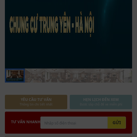
YÊU CẦU TƯ VẤN
HẸN LỊCH ĐẾN XEM
Thông tin chi tiết nhất
Được sắp chỗ để xe miễn phí
TƯ VẤN NHANH
GỬI