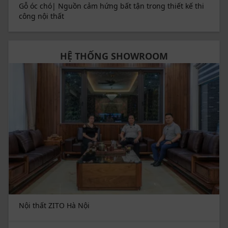
Gỗ óc chó| Nguồn cảm hứng bất tận trong thiết kế thi
Một điểm nhấn khác là hệ tủ quần áo kính trong suốt
công nội thất
kết hợp viền gỗ óc chó sẫm màu, vừa hiện đại vừa tôn
lên sự chỉn chu của gia chủ. Cách sắp đặt tinh gọn, tối
ưu từng góc diện tích khiến căn phòng không hề chật
HỆ THỐNG SHOWROOM
chội, trái lại còn tăng chiều sâu thị giác. Bàn trang
điểm bo tròn tinh xảo đặt cạnh cửa sổ lớn, nơi ánh
sáng tự nhiên tràn ngập, tạo nên sự cân bằng giữa sự
tiện nghi và thẩm mỹ.
Bên cạnh đó, việc bố trí nội thất chú trọng tính liên kết:
kệ tivi gắn tường thanh thoát, giường gỗ dáng thấp
cùng sàn gỗ đồng bộ, tất cả tạo nên một tổng thể
sang trọng nhưng gần gũi. Đây không chỉ là nơi nghỉ
ngơi, mà còn là không gian riêng tư được trau chuốt
đến từng chi tiết, phản ánh gu thẩm mỹ tinh tế và
phong cách sống của chủ nhân.
Nội thất ZITO Hà Nội
Phối cảnh 3D không gian phòng ngủ master hiện đại, tiện nghi