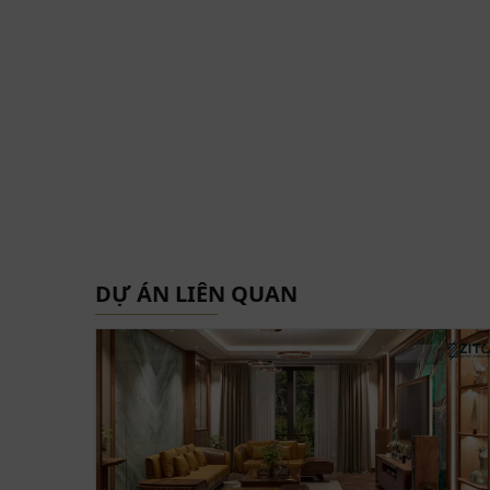
Phòng khách phân tách với phòng bếp bằng cầu
mang lại không gian sự thoáng đãng, rộng rãi
tới khi xây dựng tổ ấm cho gia đình.
Thông qua sự tham vấn của đội ngũ KTS ZITO d
liệu gỗ óc chó với tone màu nâu trầm mang lại
thiết kế thi công nội thất như sofa, kệ tivi, hệ
khoa học.
DỰ ÁN LIÊN QUAN