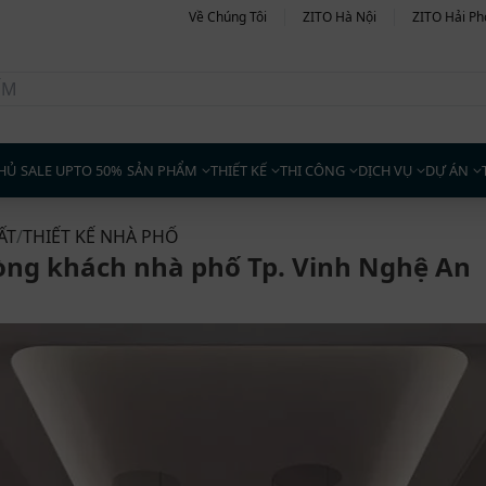
Về Chúng Tôi
ZITO Hà Nội
ZITO Hải P
HỦ
SALE UPTO 50%
SẢN PHẨM
THIẾT KẾ
THI CÔNG
DỊCH VỤ
DỰ ÁN
ẤT
/
THIẾT KẾ NHÀ PHỐ
hòng khách nhà phố Tp. Vinh Nghệ An