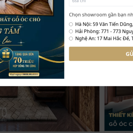
SẢN PHẨ
Chọn showroom gần bạn nh
Hà Nội: 59 Văn Tiến Dũng,
DỰ ÁN NỔ
Hải Phòng: 771 - 773 Nguy
Nghệ An: 17 Mai Hắc Đế, 
GỬ