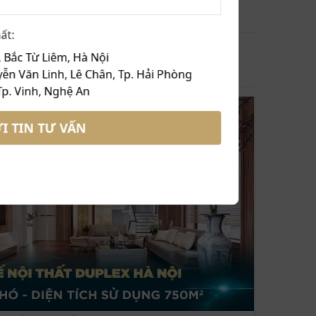
M ĐÃ XEM
ất:
 Bắc Từ Liêm, Hà Nội
I BẬT
ễn Văn Linh, Lê Chân, Tp. Hải Phòng
Tp. Vinh, Nghệ An
I TIN TƯ VẤN