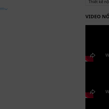
Thiết kế n
êm
 chó phòng khách nhà phố đẹp 2025
VIDEO NỔ
hòng khách nhà phố
 PHÒNG KHÁCH NHÀ PHỐ
chó cho phòng khách nhà phố