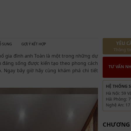
YÊU C
Ổ SUNG
GỢI Ý KẾT HỢP
Thông tin
hố gia đình anh Toàn là một trong những dự
n đáng sống được kiến tạo theo phong cách
TƯ VẤN N
p. Ngay bây giờ hãy cùng khám phá chi tiết
HỆ THỐNG 
Hà Nội: 59 V
Hải Phòng: 7
Nghệ An: 17 
CHƯƠNG 