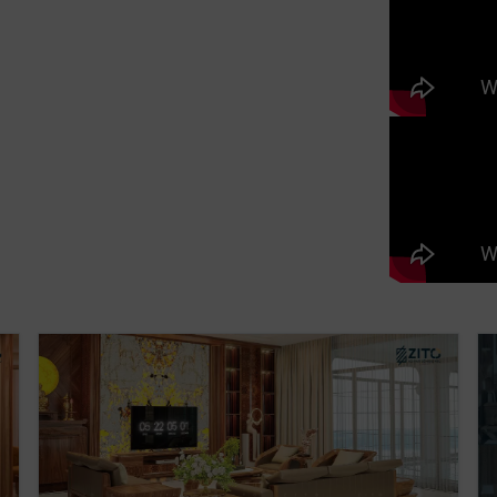
 thang là thiết kế nhà phố thường gặp. Nó
. Đây cũng là điều mà anh Toàn muốn hướng
ày dặn kinh nghiệm, anh Toàn lựa chọn chất
 cảm giác sang trọng, đẳng cấp. Các món đồ
 tủ vách ngăn… được sắp xếp vô cùng tinh tế và