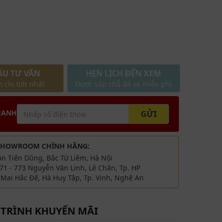
ẦU TƯ VẤN
HẸN LỊCH ĐẾN XEM
 chi tiết nhất
Được sắp chỗ để xe miễn phí
HANH
GỬI
SHOWROOM CHÍNH HÃNG:
ăn Tiến Dũng, Bắc Từ Liêm, Hà Nội
71 - 773 Nguyễn Văn Linh, Lê Chân, Tp. HP
Mai Hắc Đế, Hà Huy Tập, Tp. Vinh, Nghệ An
TRÌNH KHUYẾN MÃI