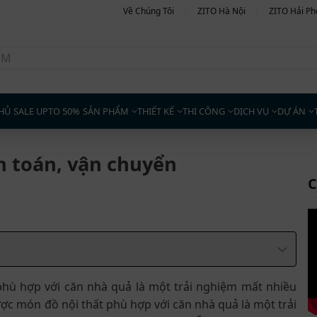
Về Chúng Tôi
ZITO Hà Nội
ZITO Hải P
HỦ
SALE UPTO 50%
SẢN PHẨM
THIẾT KẾ
THI CÔNG
DỊCH VỤ
DỰ ÁN
 toán, vận chuyển
C
phù hợp với căn nhà quả là một trải nghiệm mất nhiều
ược món đồ nội thất phù hợp với căn nhà quả là một trải