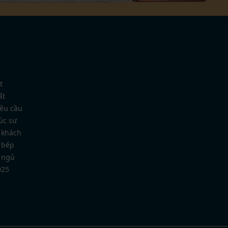
t
ất
yêu cầu
úc sư
 khách
 bếp
 ngủ
025