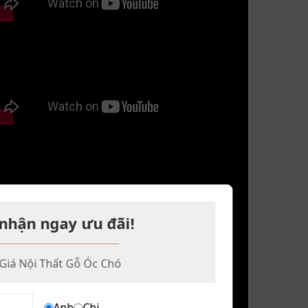
nhận ngay ưu đãi!
Giá Nội Thất Gỗ Óc Chó
Anh
Chị