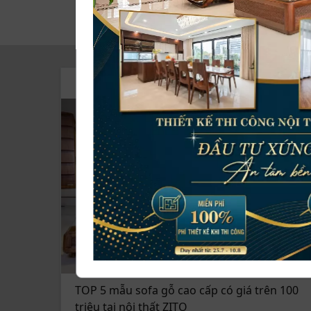
TOP LIST
TOP 5 mẫu sofa gỗ cao cấp có giá trên 100
triệu tại nội thất ZITO