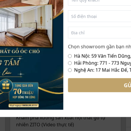
VỀ THƯƠNG HIỆU ZITO
Chọn showroom gần bạn nh
Hà Nội: 59 Văn Tiến Dũng,
Hải Phòng: 771 - 773 Nguy
Nghệ An: 17 Mai Hắc Đế, 
GỬ
Khám phá xưởng sản xuất nội thất gỗ tự
nhiên ZITO (Video thực tế)