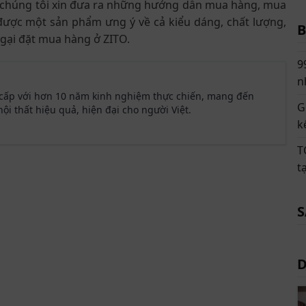
ậy chúng tôi xin đưa ra những hướng dẫn mua hàng, mua
ó được một sản phẩm ưng ý về cả kiểu dáng, chất lượng,
B
ại đặt mua hàng ở ZITO.
9
n
 cấp với hơn 10 năm kinh nghiệm thực chiến, mang đến
G
ội thất hiệu quả, hiện đại cho người Việt.
k
T
t
S
D