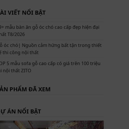
ÀI VIẾT NỔI BẬT
9+ mẫu bàn ăn gỗ óc chó cao cấp đẹp hiện đại
hất T8/2026
ỗ óc chó| Nguồn cảm hứng bất tận trong thiết
ế thi công nội thất
OP 5 mẫu sofa gỗ cao cấp có giá trên 100 triệu
ại nội thất ZITO
ẢN PHẨM ĐÃ XEM
Ự ÁN NỔI BẬT