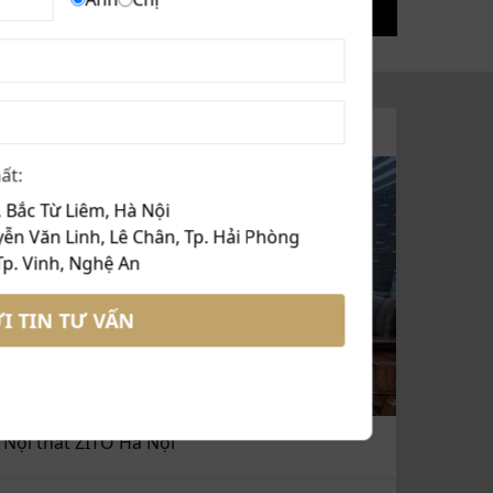
HỆ THỐNG SHOWROOM
ất:
 Bắc Từ Liêm, Hà Nội
ễn Văn Linh, Lê Chân, Tp. Hải Phòng
Tp. Vinh, Nghệ An
I TIN TƯ VẤN
Nội thất ZITO Hà Nội