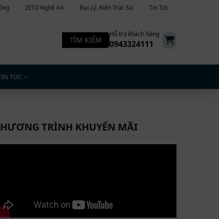
hòng
ZITO Nghệ An
Đại Lý, Kiến Trúc Sư
Tin Tức
Hỗ trợ khách hàng
TÌM KIẾM
0943324111
TIN TỨC
HƯƠNG TRÌNH KHUYẾN MÃI