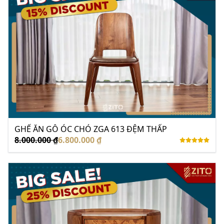
GHẾ ĂN GỖ ÓC CHÓ ZGA 613 ĐỆM THẤP
8.000.000 ₫
6.800.000 ₫