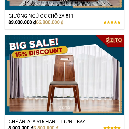
GIƯỜNG NGỦ ÓC CHÕ ZA 811
89.000.000 ₫
66.800.000 ₫
GHẾ ĂN ZGA 616 HÀNG TRƯNG BÀY
8.000.000 ₫
6.800.000 ₫