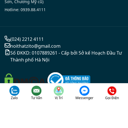
Sơn, Chương Mỹ cũ)
Hotline: 0939.88.4111
(024) 2212 4111
noithatzito@gmail.com
Số ĐKKD: 0107889261 - Cấp bởi Sở kế Hoạch Đầu Tư
Thành phố Hà Nội
Copyright 2017 © Bản quyền thuộc về ZITO
Zalo
Tư Vấn
Vị Trí
Messenger
Gọi Điện