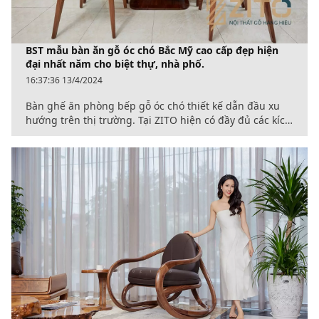
BST mẫu bàn ăn gỗ óc chó Bắc Mỹ cao cấp đẹp hiện
đại nhất năm cho biệt thự, nhà phố.
16:37:36 13/4/2024
Bàn ghế ăn phòng bếp gỗ óc chó thiết kế dẫn đầu xu
hướng trên thị trường. Tại ZITO hiện có đầy đủ các kích
thước bàn với số ghế phù hợp như: Bàn ăn 6 ghế, bàn
ăn 8 ghế, bàn ăn 12 ghế... Với mức giá cực kỳ tốt.