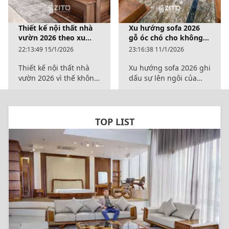
Thiết kế nội thất nhà
Xu hướng sofa 2026
vườn 2026 theo xu
gỗ óc chó cho không
hướng hiện đại
gian nhà vườn biệt
22:13:49 15/1/2026
23:16:38 11/1/2026
thự
Thiết kế nội thất nhà
Xu hướng sofa 2026 ghi
vườn 2026 vì thế không
dấu sự lên ngôi của
chỉ dừng ở độ mở hay
những thiết kế cỡ lớn,
mảng xanh, mà là sự
bố cục linh hoạt, đề cao
đầu tư bài bản về trải
trải nghiệm thư giãn và
nghiệm sống, công
tính đồng bộ trong
TOP LIST
năng bền vững và
tổng thể kiến trúc.
thẩm mỹ dài hạn