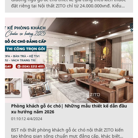
đặt riêng tại Nội thất ZITO chỉ từ 24.000.000vnđ. Kiểu
dáng mới nhất, có showroom trải nghiệm thực tế và
vận chuyển lắp đặt toàn quốc.
Phòng khách gỗ óc chó| Những mẫu thiết kế dẫn đầu
xu hướng năm 2026
01:10:12 4/4/2024
BST nội thất phòng khách gỗ óc chó nội thất ZITO kiến
tạo không gian sống chuẩn mực đẳng cấp, khác biệt