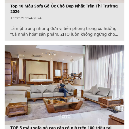
Top 10 Mẫu Sofa Gỗ Óc Chó Đẹp Nhất Trên Thị Trường
2026
15:56:25 11/4/2024
Là một trong những đơn vị tiên phong trong xu hướng
“Cá nhân hóa” sản phẩm, ZITO luôn không ngừng cho
ra đời những mẫu nội thất mang tính đột phá, phù hợp
với đa dạng loại hình diện tích từ 25m2 – 60m2, cho các
không gian: Nhà vườn, Biệt thự, Nhà phố, văn phòng
Chủ tịch, khu tiếp khách Tập đoàn…
TOP 5 mẫu sofa gỗ cao cấp có giá trên 100 triệu tại