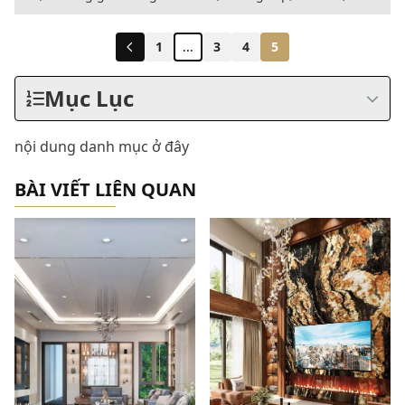
dành riêng cho giới thượng lưu...
1
...
3
4
5
Mục Lục
nội dung danh mục ở đây
BÀI VIẾT LIÊN QUAN