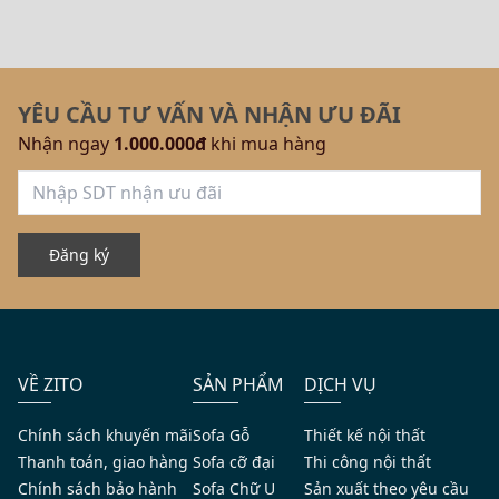
YÊU CẦU TƯ VẤN VÀ NHẬN ƯU ĐÃI
Nhận ngay
1.000.000đ
khi mua hàng
Đăng ký
VỀ ZITO
SẢN PHẨM
DỊCH VỤ
Chính sách khuyến mãi
Sofa Gỗ
Thiết kế nội thất
Thanh toán, giao hàng
Sofa cỡ đại
Thi công nội thất
Chính sách bảo hành
Sofa Chữ U
Sản xuất theo yêu cầu