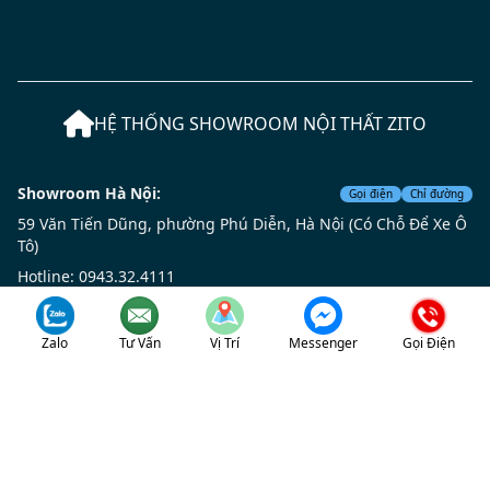
HỆ THỐNG SHOWROOM NỘI THẤT ZITO
Showroom Hà Nội:
Gọi điện
Chỉ đường
59 Văn Tiến Dũng, phường Phú Diễn, Hà Nội (Có Chỗ Để Xe Ô
Tô)
Hotline: 0943.32.4111
Showroom Nghệ An:
Zalo
Tư Vấn
Vị Trí
Messenger
Gọi Điện
Gọi điện
Chỉ đường
17 Mai Hắc Đế, phường Vinh 4 (phường Hà Huy Tập, Tp. Vinh
cũ (Có Chỗ Để Xe Ô Tô)
Hotline: 0948.111.599