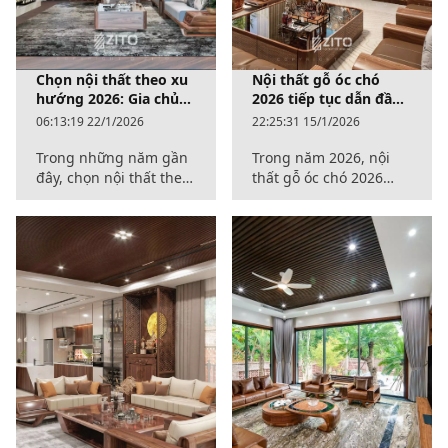
Chọn nội thất theo xu
Nội thất gỗ óc chó
hướng 2026: Gia chủ
2026 tiếp tục dẫn đầu
nên đầu tư vào đâu?
xu hướng cao cấp
06:13:19 22/1/2026
22:25:31 15/1/2026
Trong những năm gần
Trong năm 2026, nội
đây, chọn nội thất theo
thất gỗ óc chó 2026
xu hướng trở thành
tiếp tục được nhiều gia
mối quan tâm lớn của
chủ lựa chọn cho các
nhiều gia chủ khi bắt
không gian sống cao
tay hoàn thiện không
cấp nhờ vẻ đẹp trầm
gian sống.
ấm và tính ứng dụng
bền vững.