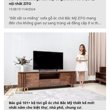
nội thất ZITO
15:08:19 11/4/2024
"Đắt xắt ra miếng" sofa gỗ óc chó Bắc Mỹ ZITO mang
đến cho không gian sự sang trọng và đẳng cấp ở vị thế
khó có sản phẩm nào sánh được. Sofa chữ U, sofa góc L
tại nội thất ZITO hiện đang có mức giá từ 70 triệu đồng,
dành cho mọi không gian biệt thự, nhà phố, chung cư.
Báo giá 101+ kệ tivi gỗ óc chó Bắc Mỹ thiết kế mới
nhất năm cho biệt thự, nhà phố, chung cư.