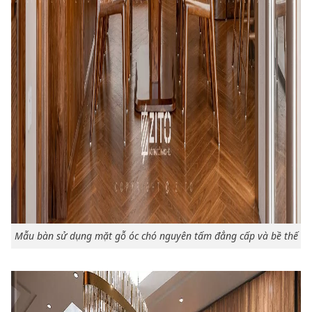
Mẫu bàn sử dụng mặt gỗ óc chó nguyên tấm đẳng cấp và bề thế