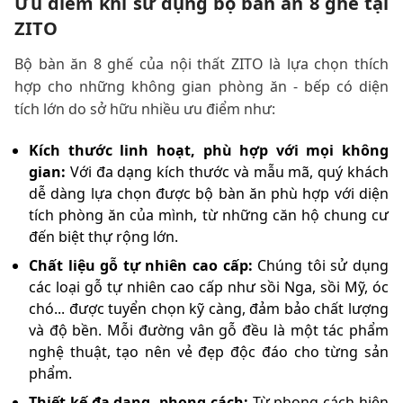
Ưu điểm khi sử dụng bộ bàn ăn 8 ghế tại
ZITO
Bộ bàn ăn 8 ghế của nội thất ZITO là lựa chọn thích
hợp cho những không gian phòng ăn - bếp có diện
tích lớn do sở hữu nhiều ưu điểm như:
Kích thước linh hoạt, phù hợp với mọi không
gian:
Với đa dạng kích thước và mẫu mã, quý khách
dễ dàng lựa chọn được bộ bàn ăn phù hợp với diện
tích phòng ăn của mình, từ những căn hộ chung cư
đến biệt thự rộng lớn.
Chất liệu gỗ tự nhiên cao cấp:
Chúng tôi sử dụng
các loại gỗ tự nhiên cao cấp như sồi Nga, sồi Mỹ, óc
chó... được tuyển chọn kỹ càng, đảm bảo chất lượng
và độ bền. Mỗi đường vân gỗ đều là một tác phẩm
nghệ thuật, tạo nên vẻ đẹp độc đáo cho từng sản
phẩm.
Thiết kế đa dạng, phong cách:
Từ phong cách hiện