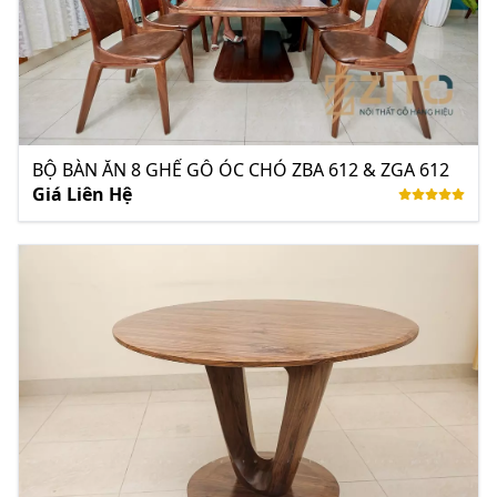
BỘ BÀN ĂN 8 GHẾ GỖ ÓC CHÓ ZBA 612 & ZGA 612
Giá Liên Hệ