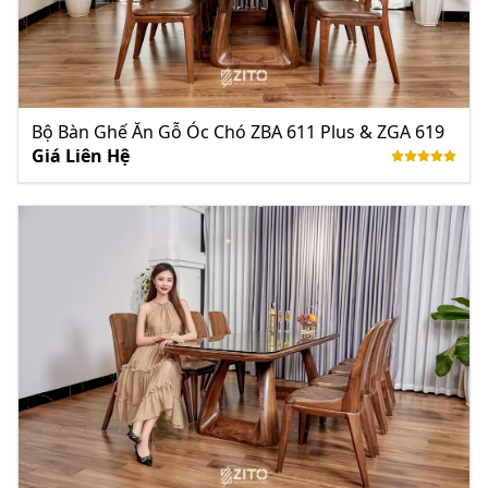
Bộ Bàn Ghế Ăn Gỗ Óc Chó ZBA 611 Plus & ZGA 619
Giá Liên Hệ