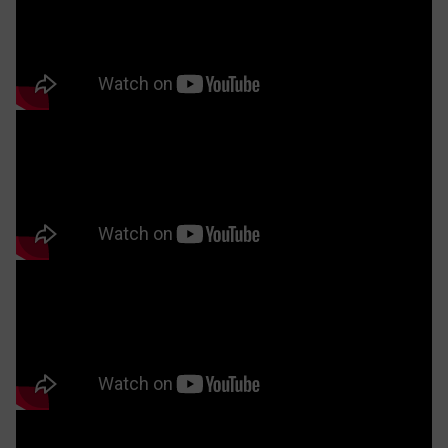
Bàn ăn gỗ óc chó ZBA 612 mang lại sự tiện nghi, thoải mái và
trải nghiệm hưởng thụ trọn vẹn các cung bậc cảm xúc.
Bộ bàn ăn 8 ghế ZBA 612 có kích thước tiêu chuẩn
2m2x0.9m. Phù hợp cho không gian phòng bếp ăn
rộng rãi như chung cư cao cấp, penthouse, biệt thự,
nhà phố. Hay những gia đình có đông thành viên hoặc
thường xuyên có bạn bè ghé chơi. Đối với nhưng
không gian nhỏ hơn, bàn ăn gỗ óc chó ZBA 612 sẽ