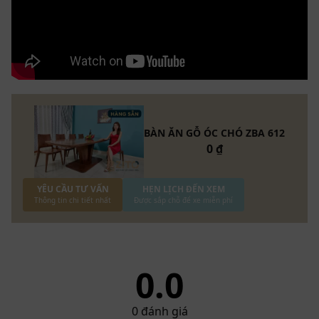
được ZITO thay đổi kích thước thích hợp với diện tích
thực tế đo đạc.
BÀN ĂN GỖ ÓC CHÓ ZBA 612
0 ₫
YÊU CẦU TƯ VẤN
HẸN LỊCH ĐẾN XEM
Thông tin chi tiết nhất
Được sắp chỗ để xe miễn phí
0.0
0
đánh giá