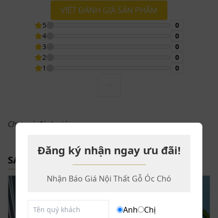
VIẾT ĐÁNH GIÁ SẢN PHẨM
5
0
4
0
3
0
2
0
1
0
Chưa có đánh giá
Đăng ký nhận ngay ưu đãi!
SẢN PHẨM LIÊN QUAN
Nhận Báo Giá Nội Thất Gỗ Óc Chó
Anh
Chị
Thiết kế bàn ăn chân chữ V ZBA 612 đạt đến độ chuẩn xác ở từng