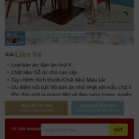
Liên hệ
Giá:
Loại bàn ăn: Bàn ăn chữ V
Chất liệu: Gỗ óc chó cao cấp
Tùy chỉnh: Kích thước/Chất liệu/ Màu sắc
Ưu điểm nổi bật: Bộ bàn ăn chữ nhật với mẫu chữ V
độc đáo mới lạ mang đến vẻ đẹp sang trọng, quyền
quý cho không gian bếp ăn thượng lưu. Đây còn là
YÊU CẦU TƯ VẤN
HẸN LỊCH ĐẾN XEM
yếu tố phong thủy giúp thu hút sự may mắn, thịnh
Thông tin chi tiết nhất
Được sắp chỗ để xe miễn phí
vượng cho gia chủ
Miễn phí vận chuyển nội thành, hỗ trợ 50% phí vận
TƯ VẤN NHANH
GỬI
chuyển Toàn quốc