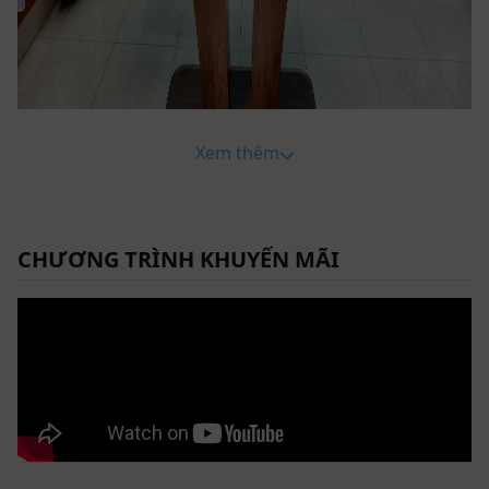
Xem thêm
CHƯƠNG TRÌNH KHUYẾN MÃI
Bàn ăn gỗ óc chó ZBA 612 với các phần góc cạnh được bo tròn
mềm mại đầy tinh tế