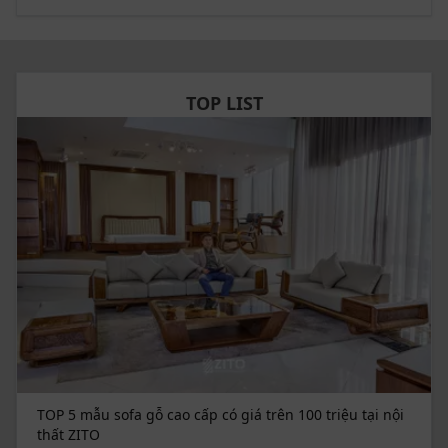
phòng ăn nội thất ZITO, quý vị sẽ được:
– Hỗ trợ tư vấn 24/7 về kiểu dáng, phong cách và chất
liệu sản phẩm;
TOP LIST
– Tùy chỉnh theo kích thước, diện tích và số lượng ghế
đi kèm: bàn ăn 6 ghế, 8 ghế, 10 ghế…;
– Miễn phí tư vấn, khảo sát, đo đạc tận nhà;
– Chất liệu gỗ nhập khẩu, giá cả công khai minh bạch;
– Các chiết khấu về giá, quà tặng theo chương trình
khuyến mại, khách hàng thân thiết;
– Hỗ trợ mua vay trả góp lãi suất từ 0%;
– Giao hàng miễn phí nội thành. Hỗ trợ 50% phí giao
TOP 5 mẫu sofa gỗ cao cấp có giá trên 100 triệu tại nội
hàng toàn quốc;
thất ZITO