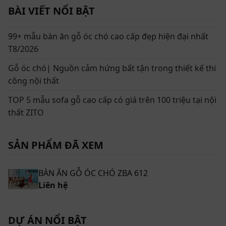
BÀI VIẾT NỔI BẬT
Cùng với đó, điểm đặc biệt cuốn hút mà quý vị dễ dàng
nhận thấy được khi chiêm ngưỡng ZBA 612 là thiết kế
phần chân bàn. Được tạo nên từ 2 khối gỗ xử lý tinh tế
99+ mẫu bàn ăn gỗ óc chó cao cấp đẹp hiện đại nhất
ghép thành hình chữ V. Không chỉ mang lại nét đẹp
T8/2026
độc đáo cùng khả năng chịu lực chắc chắn, chân bàn
Gỗ óc chó| Nguồn cảm hứng bất tận trong thiết kế thi
ăn chữ V còn là yếu tố phong thủy giúp thu hút sự may
công nội thất
mắn, thịnh vượng cho gia chủ.
TOP 5 mẫu sofa gỗ cao cấp có giá trên 100 triệu tại nội
thất ZITO
SẢN PHẨM ĐÃ XEM
BÀN ĂN GỖ ÓC CHÓ ZBA 612
Liên hệ
DỰ ÁN NỔI BẬT