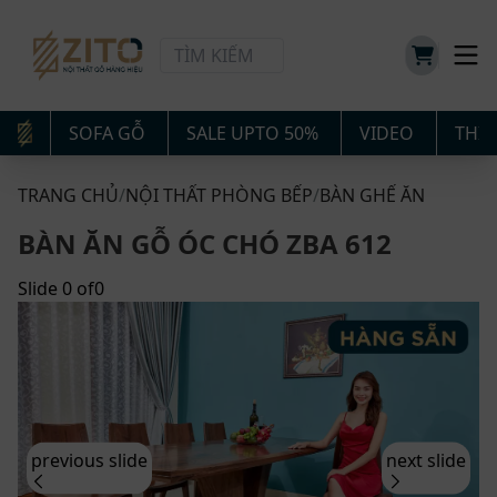
SOFA GỖ
SALE UPTO 50%
VIDEO
THIẾ
TRANG CHỦ
/
NỘI THẤT PHÒNG BẾP
/
BÀN GHẾ ĂN
BÀN ĂN GỖ ÓC CHÓ ZBA 612
Slide
0
of
0
previous slide
next slide