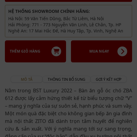
Bảo hành 2 năm. Bảo trì trọn đời
HỆ THỐNG SHOWROOM CHÍNH HÃNG:
Hà Nội: 59 Văn Tiến Dũng, Bắc Từ Liêm, Hà Nội
Hải Phòng: 771 - 773 Nguyễn Văn Linh, Lê Chân, Tp. HP
Nghệ An: 17 Mai Hắc Đế, Hà Huy Tập, Tp. Vinh, Nghệ An
THÊM GIỎ HÀNG
MUA NGAY
MÔ TẢ
THÔNG TIN BỔ SUNG
GỢI Ý KẾT HỢP
Nằm trong BST Luxury 2022 – Bàn ăn gỗ óc chó ZBA
612 được lấy cảm hứng thiết kế từ biểu tượng chữ “V”
– mang ý nghĩa của sự suôn sẻ, hạnh phúc và sum vầy.
Một món quà đặc biệt cho không gian bếp ăn gia đình
mà nội thất ZITO đã dành trọn tâm huyết để nghiên
cứu & sản xuất. Với ý nghĩa mang tới sự sang trọng,
đẳng cấp của sự “độc bản”, dẫn đầu xu hướng nội thất