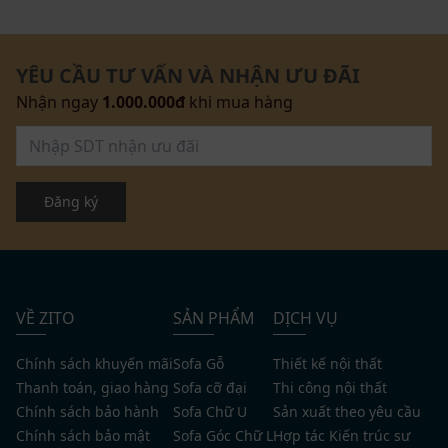
YÊU CẦU TƯ VẤN VÀ NHẬN ƯU ĐÃI
Nhận ngay
1.000.000đ
khi mua hàng
Đăng ký
VỀ ZITO
SẢN PHẨM
DỊCH VỤ
Chính sách khuyến mãi
Sofa Gỗ
Thiết kế nội thất
Thanh toán, giao hàng
Sofa cỡ đại
Thi công nội thất
Chính sách bảo hành
Sofa Chữ U
Sản xuất theo yêu cầu
Chính sách bảo mật
Sofa Góc Chữ L
Hợp tác Kiến trúc sư