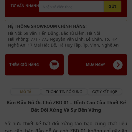
tăng độ bền và ổn định cho sản phẩm.
TƯ VẤN NHANH
GỬI
HỆ THỐNG SHOWROOM CHÍNH HÃNG:
Hà Nội: 59 Văn Tiến Dũng, Bắc Từ Liêm, Hà Nội
Hải Phòng: 771 - 773 Nguyễn Văn Linh, Lê Chân, Tp. HP
Nghệ An: 17 Mai Hắc Đế, Hà Huy Tập, Tp. Vinh, Nghệ An
THÊM GIỎ HÀNG
MUA NGAY
MÔ TẢ
THÔNG TIN BỔ SUNG
GỢI Ý KẾT HỢP
Bàn Đảo Gỗ Óc Chó ZBD 01 – Đỉnh Cao Của Thiết Kế
Bất Đối Xứng Và Sự Bền Vững
Sở hữu thiết kế bất đối xứng táo bạo cùng chất liệu
cao cấp, bàn đảo gỗ óc chó ZBD 01 không chỉ gây ấn