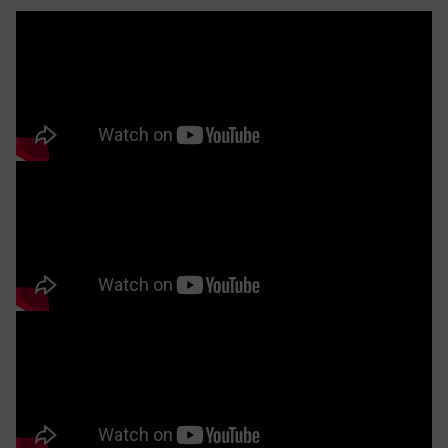
bàn được đặt lệch tâm, tạo nên sự phá cách trong cấu
trúc và giúp sản phẩm nổi bật trong không gian bếp
hiện đại. Tuy nhiên, chính thiết kế lệch tâm này cũng
đòi hỏi sự tính toán tỉ mỉ và phối hợp chặt chẽ giữa
kiến trúc sư với đội ngũ thợ thi công để đảm bảo bàn
luôn ổn định, không bị lật hay nghiêng.
Thiết kế bất đối xứng độc đáo thể hiện sự sáng tạo và nghệ thuật
chế tác đỉnh cao của những người thợ tài hoa (Hình ảnh thực tế
tại nhà khách)
Bàn đảo bất đối xứng ZBD 01 không chỉ ấn tượng về
mặt hình thức, mà còn mang lại sự chắc chắn và bền
bỉ. Mặt bàn chất liệu đá cao cấp có khả năng chịu lực
lên đến 200kg, cho phép 3-4 người ngồi thoải mái mà
không lo lắng về sự mất cân bằng. Chân bàn được gia
công từ gỗ nguyên khối dày dặn, mang lại sự vững