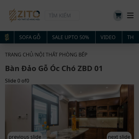
SOFA GỖ
SALE UPTO 50%
VIDEO
THIẾ
TRANG CHỦ
/
NỘI THẤT PHÒNG BẾP
Bàn Đảo Gỗ Óc Chó ZBD 01
Slide
0
of
0
previous slide
next slide