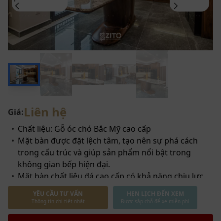
Liên hệ
Giá:
Chất liệu: Gỗ óc chó Bắc Mỹ cao cấp
Mặt bàn được đặt lệch tâm, tạo nên sự phá cách
trong cấu trúc và giúp sản phẩm nổi bật trong
không gian bếp hiện đại.
Mặt bàn chất liệu đá cao cấp có khả năng chịu lực
lên đến 200kg.
YÊU CẦU TƯ VẤN
HẸN LỊCH ĐẾN XEM
Chân bàn được gia công từ gỗ nguyên khối dày dặn,
Thông tin chi tiết nhất
Được sắp chỗ để xe miễn phí
mang lại sự vững chắc cho toàn bộ kết cấu, làm