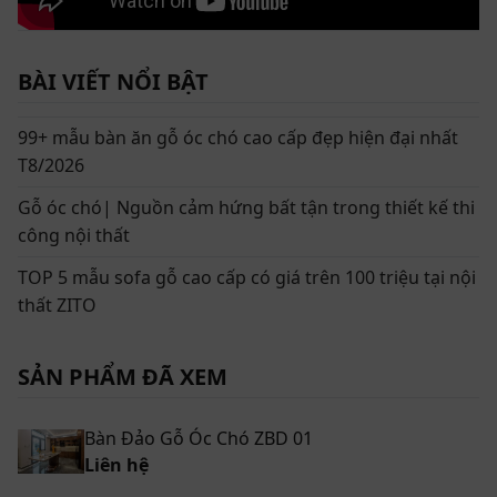
BÀI VIẾT NỔI BẬT
99+ mẫu bàn ăn gỗ óc chó cao cấp đẹp hiện đại nhất
T8/2026
Gỗ óc chó| Nguồn cảm hứng bất tận trong thiết kế thi
công nội thất
TOP 5 mẫu sofa gỗ cao cấp có giá trên 100 triệu tại nội
thất ZITO
SẢN PHẨM ĐÃ XEM
Bàn Đảo Gỗ Óc Chó ZBD 01
Liên hệ
Bàn đảo bất đối xứng ZBD 01 tạo nên điểm nhấn khác biệt cho