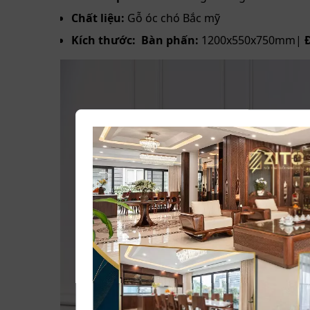
Chất liệu:
Gỗ óc chó Bắc mỹ
Kích thước: Bàn phấn:
1200x550x750mm|