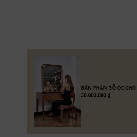
Bàn phấn óc chó ZP 003 mang vẻ đẹp pha trộ
Bàn phấn gỗ óc chó ZP 003 - Tuyệt t
Lấy cảm hứng từ sự giao thoa giữa Á Đông huy
óc chó ZP 003 chinh phục mọi ánh nhìn bởi vẻ 
của gỗ óc chó hòa quyện cùng màu vàng đồn
hảo, tôn lên vẻ đẹp sang trọng và quý phái ch
Điểm nhấn nổi bật của ZP 003 chính là mặt bàn
BÀN PHẤN GỖ ÓC CHÓ 
kính màu trà với khung gỗ bao trọn xung quan
30.000.000 ₫
sang trọng mà còn tạo độ sâu và mở rộng kh
xếp các vật dụng trang điểm một cách gọn gàng
Bàn phấn Indochine gỗ óc chó ZP 003 có phần 
phụ kiện đồng vàng mạ bóng, không chỉ tăng 
lợi khi đóng mở.