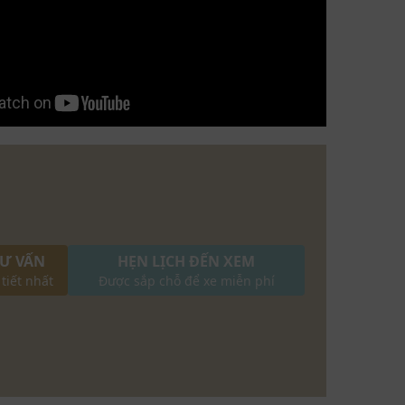
TƯ VẤN
HẸN LỊCH ĐẾN XEM
 tiết nhất
Được sắp chỗ để xe miễn phí