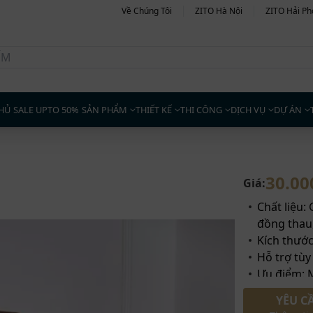
Về Chúng Tôi
ZITO Hà Nội
ZITO Hải P
HỦ
SALE UPTO 50%
SẢN PHẨM
THIẾT KẾ
THI CÔNG
DỊCH VỤ
DỰ ÁN
30.00
Giá:
Chất liệu:
đồng thau
Kích thướ
Hỗ trợ tùy
Ưu điểm: M
hợp kính 
YÊU C
Ngăn kéo 