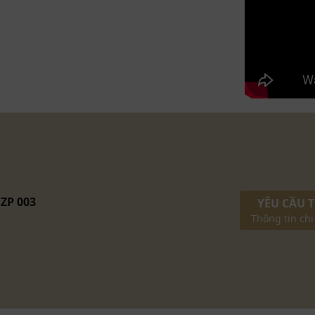
n giữa nét đẹp truyền thống và hiện đại
ác nghệ thật Indochine sang trọng
ền bí và phương Tây lãng mạn, bàn phấn gỗ
đẹp tinh tế, sang trọng. Tông màu nâu ấm áp
g của phụ kiện tạo nên sự đồng điệu hoàn
o không gian
nội thất phòng ngủ
.
 sử dụng vân nu gỗ óc chó đối xứng, kết hợp
ZP 003
h. Thiết kế này không chỉ mang đến vẻ đẹp
YÊU CẦU 
Thông tin chi
ông gian sử dụng, giúp quý cô dễ dàng sắp
, khoa học.
ngăn kéo được khắc CNC tỉ mỉ, kết hợp múm
thêm tính thẩm mỹ mà còn mang đến sự tiện