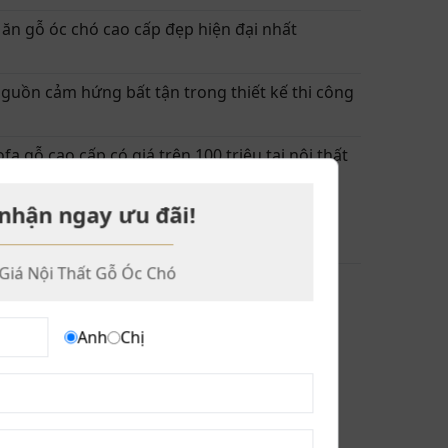
ăn gỗ óc chó cao cấp đẹp hiện đại nhất
guồn cảm hứng bất tận trong thiết kế thi công
a gỗ cao cấp có giá trên 100 triệu tại nội thất
nhận ngay ưu đãi!
M ĐÃ XEM
Giá Nội Thất Gỗ Óc Chó
PHẤN GỖ ÓC CHÓ ZP 003
Anh
Chị
00.000 ₫
I BẬT