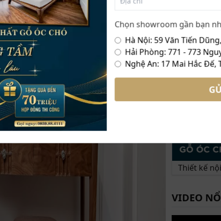
Chọn showroom gần bạn nh
Hà Nội: 59 Văn Tiến Dũng,
Hải Phòng: 771 - 773 Nguy
Nghệ An: 17 Mai Hắc Đế, 
GỬ
Thiết kế n
VIDEO NỔ