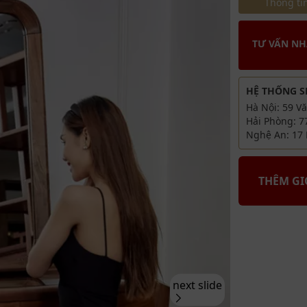
Thông tin
đồng vàn
TƯ VẤN N
HỆ THỐNG 
Hà Nội: 59 V
Hải Phòng: 7
Nghệ An: 17 
THÊM G
next slide