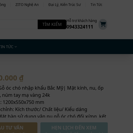
hòng
ZITO Nghệ An
Đại Lý, Kiến Trúc Sư
Tin Tức
Hỗ trợ khách hàng
TÌM KIẾM
0943324111
TIN TỨC
0.000 ₫
 Gỗ óc chó nhập khẩu Bắc Mỹ| Mặt kính, nu, ốp
, núm tay mạ vàng 24k
c: 1200x550x750 mm
 chỉnh: Kích thước/ Chất liệu/ Kiểu dáng
ặt bàn sử dụng vân nu gỗ óc chó đối xứng, kết
màu trà với khung gỗ bao trọn xung quanh.
ẦU TƯ VẤN
HẸN LỊCH ĐẾN XEM
được khắc CNC tỉ mỉ, kết hợp múm phụ kiện