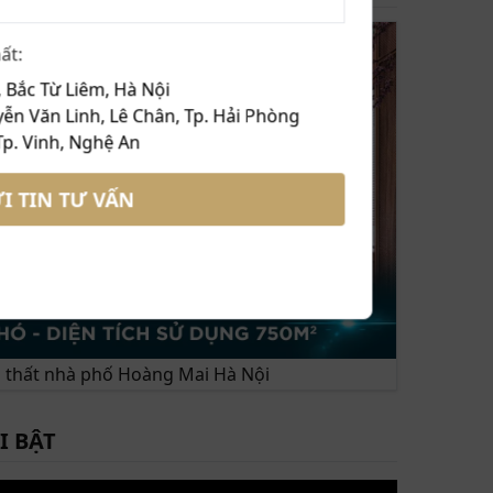
ất:
 Bắc Từ Liêm, Hà Nội
ễn Văn Linh, Lê Chân, Tp. Hải Phòng
Tp. Vinh, Nghệ An
I TIN TƯ VẤN
ội thất nhà phố Hoàng Mai Hà Nội
I BẬT