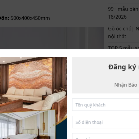
99+ mẫu bàn 
T8/2026
Đôn:
500x400x450mm
Gỗ óc chó| N
nội thất
TOP 5 mẫu sof
ZITO
Đăng ký 
SẢN PHẨ
Nhận Báo 
BÀN 
30.0
DỰ ÁN NỔ