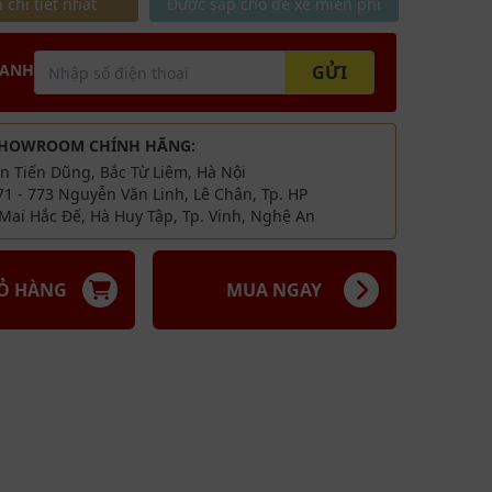
 chi tiết nhất
Được sắp chỗ để xe miễn phí
g mạ bóng
HANH
GỬI
SHOWROOM CHÍNH HÃNG:
ăn Tiến Dũng, Bắc Từ Liêm, Hà Nội
71 - 773 Nguyễn Văn Linh, Lê Chân, Tp. HP
Mai Hắc Đế, Hà Huy Tập, Tp. Vinh, Nghệ An
IỎ HÀNG
MUA NGAY