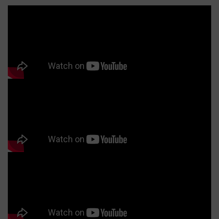
Đặc điểm nổi bật của bàn trà gỗ óc chó ZB 168
Với vị trí đắc địa, được đặt ở trung tâm phòng khách,
ZB 168 nổi bật với thiết kế sang trọng và vô cùng tinh
tế. Mặt bàn được nhấn nhá bằng nu óc chó tự nhiên,
nổi bật với các đường vân tự nhiên, mềm mại, uyển
chuyển đầy cuốn hút. Phần khung bàn được chế tác từ
gỗ óc chó chất lượng cao, góp phần tôn lên các đường
nét độc đáo của mặt nu. Sự kết hợp này không chỉ làm
tăng tính thẩm mỹ mà còn mang đến độ bền vững cho
sản phẩm.
Từng đường nét, từng góc cạnh của ZB 168 đều mang hơi thở
hoàng gia đẳng cấp [Hình ảnh thực tế tại nhà khách]
Mẫu bàn trà gỗ óc chó này còn khiến cho bất cứ ai khi
chiêm ngưỡng đều cảm thấy tâm đắc. Những tấm vân
nu được lựa chọn kỹ lưỡng cho 4 góc bàn, mang lại sự