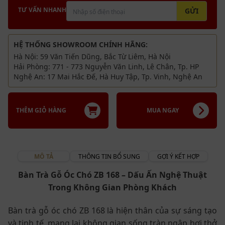
TƯ VẤN NHANH
GỬI
HỆ THỐNG SHOWROOM CHÍNH HÃNG:
Hà Nội: 59 Văn Tiến Dũng, Bắc Từ Liêm, Hà Nội
Hải Phòng: 771 - 773 Nguyễn Văn Linh, Lê Chân, Tp. HP
Nghệ An: 17 Mai Hắc Đế, Hà Huy Tập, Tp. Vinh, Nghệ An
THÊM GIỎ HÀNG
MUA NGAY
MÔ TẢ
THÔNG TIN BỔ SUNG
GỢI Ý KẾT HỢP
Bàn Trà Gỗ Óc Chó ZB 168 – Dấu Ấn Nghệ Thuật
Trong Không Gian Phòng Khách
Bàn trà gỗ óc chó ZB 168 là hiện thân của sự sáng tạo
và tinh tế, mang lại không gian sống tràn ngập hơi thở