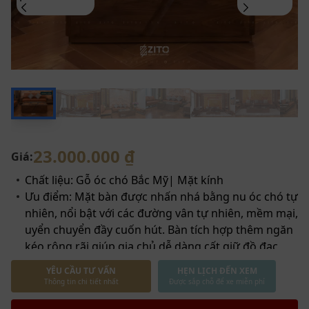
23.000.000 ₫
Giá:
Chất liệu: Gỗ óc chó Bắc Mỹ| Mặt kính
Ưu điểm: Mặt bàn được nhấn nhá bằng nu óc chó tự
nhiên, nổi bật với các đường vân tự nhiên, mềm mại,
uyển chuyển đầy cuốn hút. Bàn tích hợp thêm ngăn
kéo rộng rãi giúp gia chủ dễ dàng cất giữ đồ đạc
Bảo hành 2 năm
YÊU CẦU TƯ VẤN
HẸN LỊCH ĐẾN XEM
Miễn phí vận chuyển nội thành
Thông tin chi tiết nhất
Được sắp chỗ để xe miễn phí