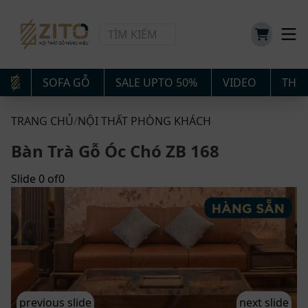
SOFA GỖ
SALE UPTO 50%
VIDEO
THIẾ
TRANG CHỦ
/
NỘI THẤT PHÒNG KHÁCH
Bàn Trà Gỗ Óc Chó ZB 168
Slide
0
of
0
previous slide
next slide