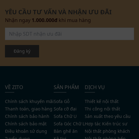
YÊU CẦU TƯ VẤN VÀ NHẬN ƯU ĐÃI
Nhận ngay
1.000.000đ
khi mua hàng
Đăng ký
VỀ ZITO
SẢN PHẨM
DỊCH VỤ
Chính sách khuyến mãi
Sofa Gỗ
Thiết kế nội thất
Thanh toán, giao hàng
Sofa cỡ đại
Thi công nội thất
Chính sách bảo hành
Sofa Chữ U
Sản xuất theo yêu cầu
Chính sách bảo mật
Sofa Góc Chữ L
Hợp tác Kiến trúc sư
Điều khoản sử dụng
Bàn ghế ăn
Nội thất phòng khách
Tuyển dụng
Kệ tivi
Nội thất phòng bếp