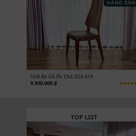
Ghế Ăn Gỗ Óc Chó ZGA 619
Ghế ăn gỗ óc chó ZGA 619 có khoảng hở giữa
9.500.000 ₫
TOP LIST