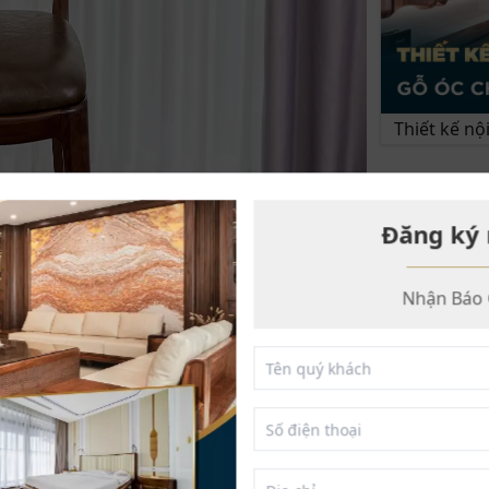
Thiết kế n
VIDEO NỔ
Đăng ký 
Nhận Báo 
êm