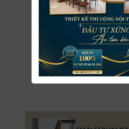
Thiết kế phần tựa lưng cao
Điểm nhấn đặc biệt của ZGA 619 nằm ở khoảng 
thoát, mềm mại cho thiết kế. Chi tiết này là 
sáng tạo của đội ngũ thợ mộc hơn 15 năm tay n
nghề, ZITO sẽ mang đến các thiết kế sang trọn
bếp của quý khách .