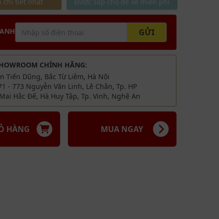
 chi tiết nhất
Được sắp chỗ để xe miễn phí
HANH
GỬI
SHOWROOM CHÍNH HÃNG:
ăn Tiến Dũng, Bắc Từ Liêm, Hà Nội
71 - 773 Nguyễn Văn Linh, Lê Chân, Tp. HP
Mai Hắc Đế, Hà Huy Tập, Tp. Vinh, Nghệ An
IỎ HÀNG
MUA NGAY