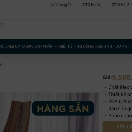
Về Chúng Tôi
ZITO Hà Nội
ZITO Hải P
HỦ
SALE UPTO 50%
SẢN PHẨM
THIẾT KẾ
THI CÔNG
DỊCH VỤ
DỰ ÁN
N
9.500
Giá:
Chất liệu:
Thiết kế p
ZGA 619 c
đáo của g
Phần chân
chắc chắn
YÊU C