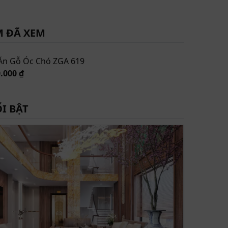
M ĐÃ XEM
Ăn Gỗ Óc Chó ZGA 619
.000 ₫
I BẬT