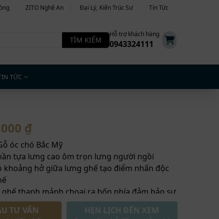
hòng
ZITO Nghệ An
Đại Lý, Kiến Trúc Sư
Tin Tức
Hỗ trợ khách hàng
TÌM KIẾM
0943324111
TIN TỨC
.000 ₫
 Gỗ óc chó Bắc Mỹ
hần tựa lưng cao ôm trọn lưng người ngồi
ó khoảng hở giữa lưng ghế tạo điểm nhấn độc
hế
 ghế thanh mảnh choại ra bốn phía đảm bảo sự
 của ghế
ẦU TƯ VẤN
HẸN LỊCH ĐẾN XEM