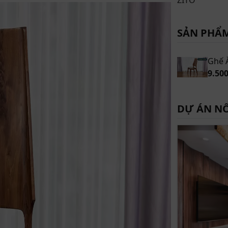
SẢN PHẨ
Ghế 
9.500
DỰ ÁN NỔ