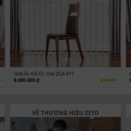
Ghế Ăn Gỗ Óc Chó ZGA 617
 lưng ghế tạo điểm nhấn độc đáo của ghế
8.000.000 ₫
VỀ THƯƠNG HIỆU ZITO