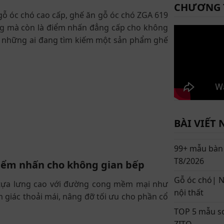
CHƯƠNG 
 gỗ óc chó cao cấp, ghế ăn gỗ óc chó ZGA 619
ng mà còn là điểm nhấn đẳng cấp cho không
o những ai đang tìm kiếm một sản phẩm ghế
BÀI VIẾT 
99+ mẫu bàn 
T8/2026
 điểm nhấn cho không gian bếp
Gỗ óc chó| N
 tựa lưng cao với đường cong mềm mại như
nội thất
 giác thoải mái, nâng đỡ tối ưu cho phần cổ
TOP 5 mẫu sof
ZITO