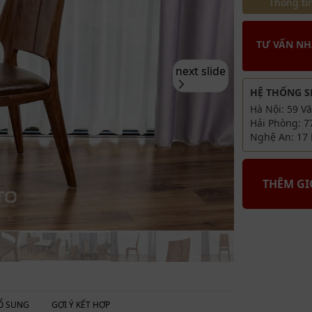
Thông tin
TƯ VẤN N
next slide
HỆ THỐNG 
Hà Nội: 59 V
Hải Phòng: 7
Nghệ An: 17 
THÊM G
Ổ SUNG
GỢI Ý KẾT HỢP