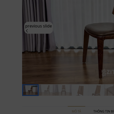
previous slide
MÔ TẢ
THÔNG TIN B