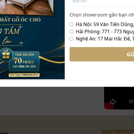
 ôm trọn lưng người ngồi
Chọn showroom gần bạn nh
Hà Nội: 59 Văn Tiến Dũng,
hở tinh tế giữa lưng ghế, tạo nên sự thanh
Hải Phòng: 771 - 773 Nguy
minh chứng cho sự khéo léo, tỉ mỉ và đam mê
Nghệ An: 17 Mai Hắc Đế, 
ghề của Nội thất ZITO. Với tâm huyết trong
g, tinh tế, tô điểm hoàn hảo cho không gian
GỬ