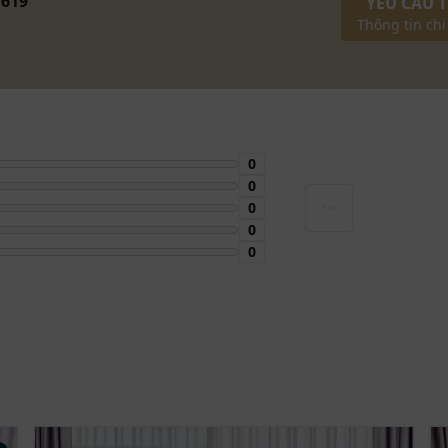
 619
YÊU CẦU 
Thông tin chi
0
0
0
0
0