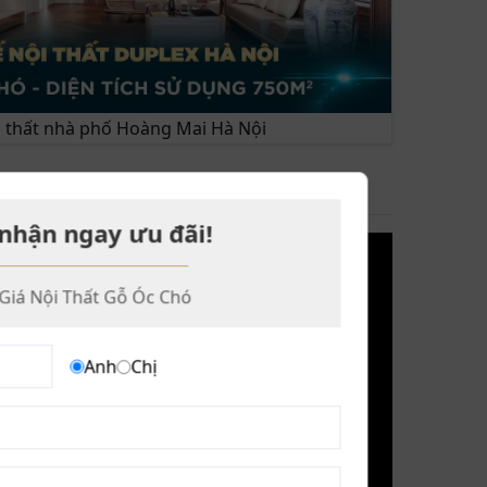
ội thất nhà phố Hoàng Mai Hà Nội
I BẬT
nhận ngay ưu đãi!
Giá Nội Thất Gỗ Óc Chó
Anh
Chị