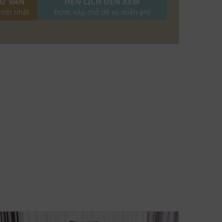
TƯ VẤN
HẸN LỊCH ĐẾN XEM
 tiết nhất
Được sắp chỗ để xe miễn phí