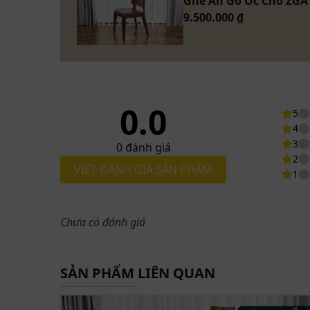
Ghế Ăn Gỗ Óc Chó ZGA
9.500.000 ₫
0.0
5
4
3
0
đánh giá
2
VIẾT ĐÁNH GIÁ SẢN PHẨM
1
Chưa có đánh giá
SẢN PHẨM LIÊN QUAN