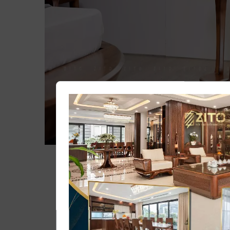
Xem th
Ghế đơn gỗ óc chó ZC 003 với tông m