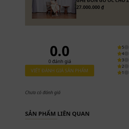
GHẾ ĐƠN GỖ ÓC CHÓ Z
27.000.000 ₫
0.0
5
4
3
0
đánh giá
2
VIẾT ĐÁNH GIÁ SẢN PHẨM
1
Chưa có đánh giá
SẢN PHẨM LIÊN QUAN