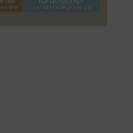
TƯ VẤN
HẸN LỊCH ĐẾN XEM
 tiết nhất
Được sắp chỗ để xe miễn phí