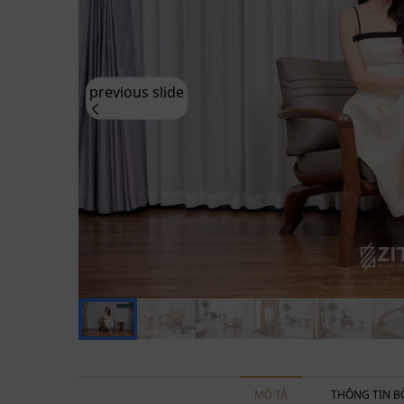
previous slide
MÔ TẢ
THÔNG TIN B