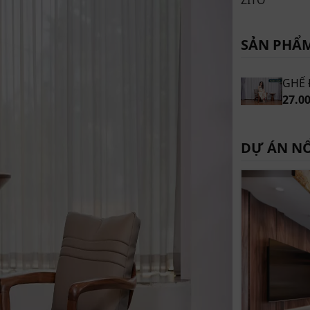
SẢN PHẨ
GHẾ 
27.0
DỰ ÁN NỔ