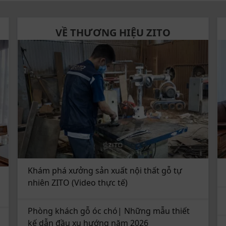
 giác thư giãn thoải mái nhất khi ngồi
VỀ THƯƠNG HIỆU ZITO
ang đến sự thư giãn đỉnh cao
p hoàn hảo giữa nét đẹp hiện đại và sự ấm
ong cách Scandinavian (phong cách Bắc Âu),
yển, mềm mại, tạo nên tổng thể hài hòa và
Khám phá xưởng sản xuất nội thất gỗ tự
nhiên ZITO (Video thực tế)
Phòng khách gỗ óc chó| Những mẫu thiết
kế dẫn đầu xu hướng năm 2026