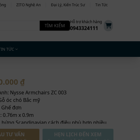
hòng
ZITO Nghệ An
Đại Lý, Kiến Trúc Sư
Tin Tức
Hỗ trợ khách hàng
TÌM KIẾM
0943324111
TIN TỨC
0.000 ₫
Anh: Nysse Armchairs ZC 003
 Gỗ óc chó Bắc mỹ
: Ghế đơn
: 0.76m x 0.9m
 hứng Scandinavian cách điệu phù hợp nhiều
ch
ẦU TƯ VẤN
HẸN LỊCH ĐẾN XEM
sâu, thoải mái, thư thái khi ngồi đọc sách.