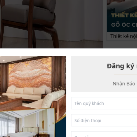
Thiết kế n
VIDEO NỔ
Đăng ký 
Nhận Báo 
êm
àu xanh sang trọng và be nhã nhặn