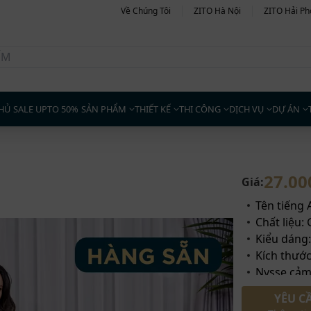
Về Chúng Tôi
ZITO Hà Nội
ZITO Hải P
HỦ
SALE UPTO 50%
SẢN PHẨM
THIẾT KẾ
THI CÔNG
DỊCH VỤ
DỰ ÁN
27.00
Giá:
Tên tiếng 
Chất liệu:
Kiểu dáng
Kích thước
Nysse cảm
phong cá
YÊU C
Phần ngồi 