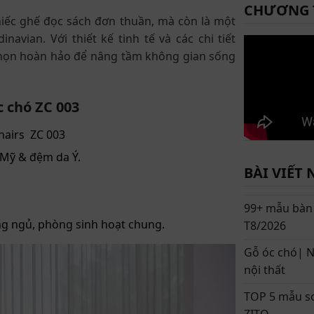
CHƯƠNG 
iếc ghế đọc sách đơn thuần, mà còn là một
vian. Với thiết kế tinh tế và các chi tiết
 chọn hoàn hảo để nâng tầm không gian sống
c chó ZC 003
hairs ZC 003
 Mỹ & đệm da Ý.
BÀI VIẾT 
99+ mẫu bàn 
g ngủ, phòng sinh hoạt chung.
T8/2026
Gỗ óc chó| N
nội thất
TOP 5 mẫu sof
ZITO