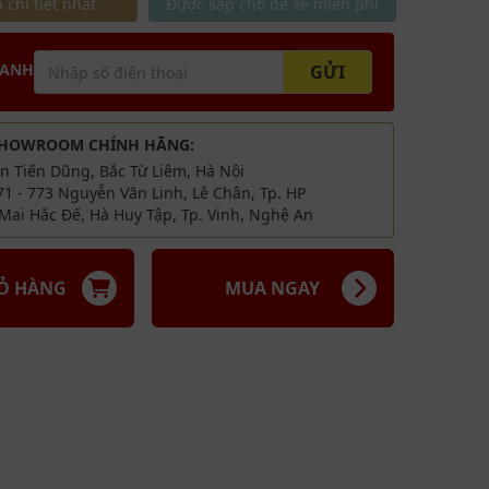
 chi tiết nhất
Được sắp chỗ để xe miễn phí
và tựa lưng cách điệu những đường cong uyển
ưng chắc chắn.
c vuông phù hợp với thói quen, trải nghiệm
HANH
GỬI
g.
y trí 2 ghế kết hợp cùng bàn trà. Hoặc bày trí kết
SHOWROOM CHÍNH HÃNG:
sofa.
ăn Tiến Dũng, Bắc Từ Liêm, Hà Nội
n: Phòng khách, phòng sách, phòng ngủ,
71 - 773 Nguyễn Văn Linh, Lê Chân, Tp. HP
h hoạt chung.
Mai Hắc Đế, Hà Huy Tập, Tp. Vinh, Nghệ An
IỎ HÀNG
MUA NGAY