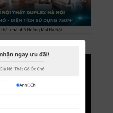
ội thất nhà phố Hoàng Mai Hà Nội
I BẬT
nhận ngay ưu đãi!
Giá Nội Thất Gỗ Óc Chó
Anh
Chị