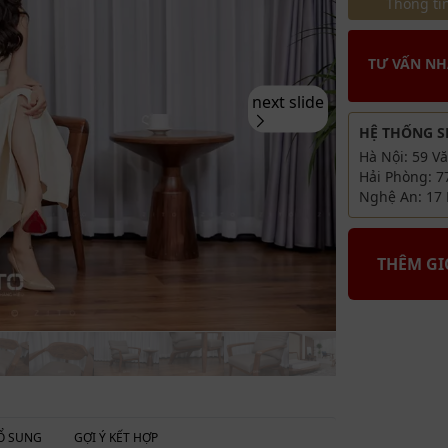
Thông tin
Chân sau 
chuyển nh
Tay tạo gó
TƯ VẤN N
người dùn
next slide
Bày trí: Bà
HỆ THỐNG 
hợp cùng 
Hà Nội: 59 V
Không gia
Hải Phòng: 7
phòng sin
Nghệ An: 17 
THÊM G
Ổ SUNG
GỢI Ý KẾT HỢP