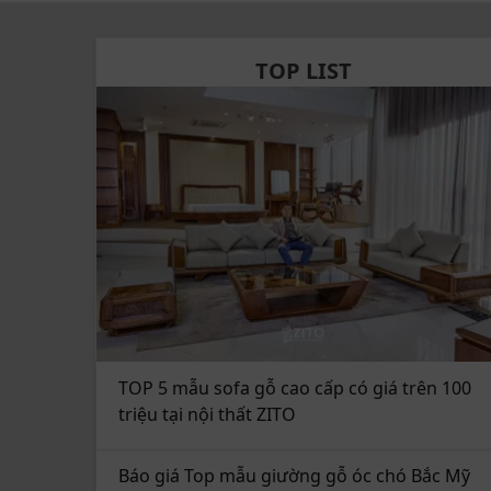
Thiết kế công thái học giúp, mang đến cảm
TOP LIST
2. Ghế ZC 003 - Tuyệt tác nội thất m
Ghế đơn gỗ óc chó ZC 003 mang đến sự kết hợ
áp của gỗ óc chó tự nhiên. Lấy cảm hứng từ ph
chiếc ghế sở hữu những đường cong uyển chu
tinh tế.
TOP 5 mẫu sofa gỗ cao cấp có giá trên 100
triệu tại nội thất ZITO
Báo giá Top mẫu giường gỗ óc chó Bắc Mỹ