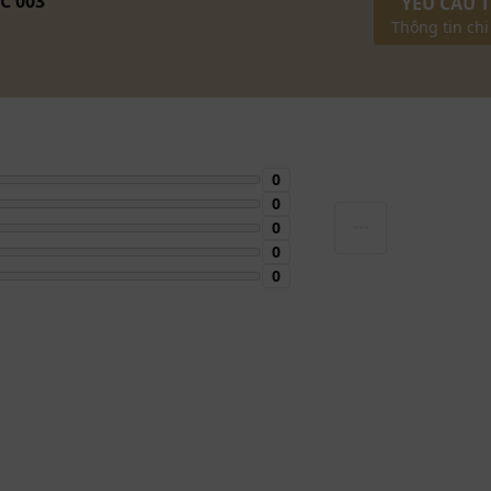
C 003
YÊU CẦU 
Thông tin chi
0
0
0
0
0