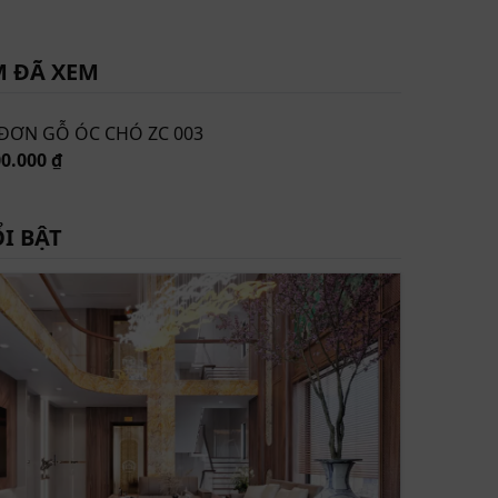
M ĐÃ XEM
ĐƠN GỖ ÓC CHÓ ZC 003
00.000 ₫
I BẬT