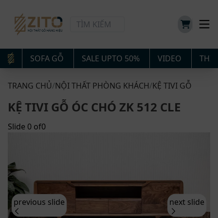
SOFA GỖ
SALE UPTO 50%
VIDEO
THIẾ
TRANG CHỦ
/
NỘI THẤT PHÒNG KHÁCH
/
KỆ TIVI GỖ
KỆ TIVI GỖ ÓC CHÓ ZK 512 CLE
Slide
0
of
0
previous slide
next slide