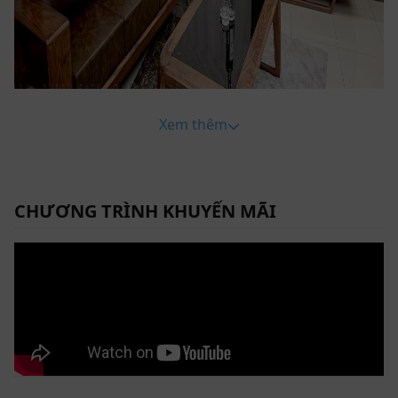
Xem thêm
CHƯƠNG TRÌNH KHUYẾN MÃI
Sở hữu bảo bối kệ tivi gỗ óc chó cho không gian gia đình bạn
Sự hài hoà trong thiết kế, kệ tivi 512 mang một dấu ấn