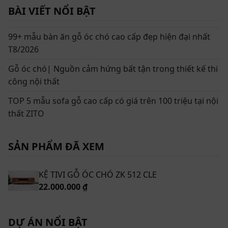
riêng, thể hiện điểm nhấn riêng biệt. Kệ tivi gỗ óc chó
BÀI VIẾT NỔI BẬT
ZK 512 Cle chắc chắn sẽ là một sự lựa chọn tuyệt vời
cho mọi không gian trong ngôi nhà. Không kén chọn
99+ mẫu bàn ăn gỗ óc chó cao cấp đẹp hiện đại nhất
phong cách thiết kế nội thất, ZK 512 mang cho người
T8/2026
dùng sự trải nghiệm tuyệt vời.
Gỗ óc chó| Nguồn cảm hứng bất tận trong thiết kế thi
Mẫu kệ tivi ZK 512 Cle thiết kế kiểu dáng
công nội thất
thẩm mỹ hiện đại
TOP 5 mẫu sofa gỗ cao cấp có giá trên 100 triệu tại nội
thất ZITO
Mỗi một sản phẩm nội thất đều là một tác phẩm nghệ
thuật, mà người sở hữu chúng là một nghệ sĩ. Trong
đó, phần thiết kế ngoại hình được đánh giá cao. ZK 512
SẢN PHẨM ĐÃ XEM
sở hữu thiết kế trẻ trung mới lạ, mà vẫn giữ trong
mình sự sang trọng.
KỆ TIVI GỖ ÓC CHÓ ZK 512 CLE
22.000.000 ₫
DỰ ÁN NỔI BẬT