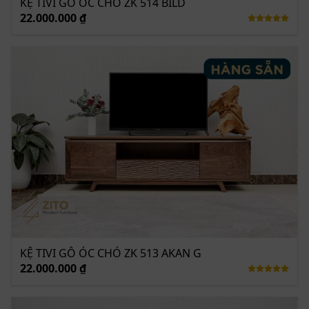
KỆ TIVI GỖ ÓC CHÓ ZK 514 BILD
cũng có thể sở hữu.
22.000.000 ₫
KỆ TIVI GỖ ÓC CHÓ ZK 513 AKAN G
22.000.000 ₫