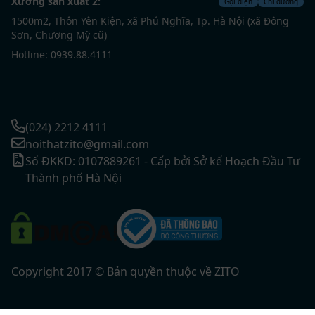
Xưởng sản xuất 2:
Gọi điện
Chỉ đường
1500m2, Thôn Yên Kiện, xã Phú Nghĩa, Tp. Hà Nội (xã Đông
Sơn, Chương Mỹ cũ)
Hotline: 0939.88.4111
(024) 2212 4111
noithatzito@gmail.com
Số ĐKKD: 0107889261 - Cấp bởi Sở kế Hoạch Đầu Tư
Thành phố Hà Nội
Copyright 2017 © Bản quyền thuộc về ZITO