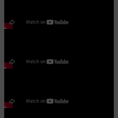
ZK 512 Cle thiết kế hiện đại mang vẻ đẹp thời thượng
Nhờ những đôi bàn tay khéo léo cùng tuổi nghề cao,
kệ được tận dụng tối đa công năng. Với kích thước
2000 x 400 x 600mm, kệ tivi gỗ óc chó phù hợp với
nhiều không gian từ phòng khách cho đến phòng ngủ
lớn.