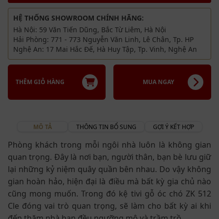
HỆ THỐNG SHOWROOM CHÍNH HÃNG:
Hà Nội: 59 Văn Tiến Dũng, Bắc Từ Liêm, Hà Nội
Hải Phòng: 771 - 773 Nguyễn Văn Linh, Lê Chân, Tp. HP
Nghệ An: 17 Mai Hắc Đế, Hà Huy Tập, Tp. Vinh, Nghệ An
THÊM GIỎ HÀNG
MUA NGAY
MÔ TẢ
THÔNG TIN BỔ SUNG
GỢI Ý KẾT HỢP
Phòng khách trong mỗi ngôi nhà luôn là không gian
quan trọng. Đây là nơi bạn, người thân, bạn bè lưu giữ
lại những kỷ niệm quây quần bên nhau. Do vậy không
gian hoàn hảo, hiện đại là điều mà bất kỳ gia chủ nào
cũng mong muốn. Trong đó kệ tivi gỗ óc chó ZK 512
Cle đóng vai trò quan trọng, sẽ làm cho bất kỳ ai khi
đến thăm nhà bạn đều ngưỡng mộ và trầm trồ.