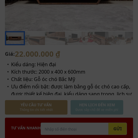
22.000.000 ₫
Giá:
Kiểu dáng: Hiện đại
Kích thước: 2000 x 400 x 600mm
Chất liệu: Gỗ óc chó Bắc Mỹ
Ưu điểm nổi bật: được làm bằng gỗ óc chó cao cấp,
được thiết kế hiện đại, kiểu dáng sang trọng, lịch sự,
kích thước nhỏ gọn phù hợp với nhiều không gian
YÊU CẦU TƯ VẤN
HẸN LỊCH ĐẾN XEM
Hỗ trợ vận chuyển toàn quốc
Thông tin chi tiết nhất
Được sắp chỗ để xe miễn phí
Bảo hành 2 năm, bảo trì trọn đời
TƯ VẤN NHANH
GỬI