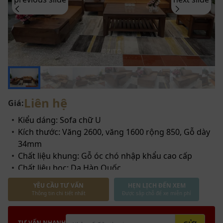
Liên hệ
Giá:
Kiểu dáng: Sofa chữ U
Kích thước: Văng 2600, văng 1600 rộng 850, Gỗ dày
34mm
Chất liệu khung: Gỗ óc chó nhập khẩu cao cấp
Chất liệu bọc: Da Hàn Quốc
Ưu điểm nổi bật: Sử dụng chất liệu khung gỗ óc chó
YÊU CẦU TƯ VẤN
HẸN LỊCH ĐẾN XEM
phong thủy, dòng gỗ mang lại điều may mắn, tài lộc
Thông tin chi tiết nhất
Được sắp chỗ để xe miễn phí
và sức khỏe cho gia chủ. thiết kế sang trọng hiện
đại, được kết hợp giữa chất liệu gỗ truyền thống và
TƯ VẤN NHANH