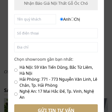
Nhận Báo Giá Nội Thất Gỗ Óc Chó
Với chất liệu phần khung sofa được làm từ gỗ óc chó –
0
đánh giá
dòng gỗ phong thủy trong nội thất hot nhất hiện nay.
VIẾT ĐÁNH GIÁ SẢN PHẨM
Là một bộ sofa sang trọng mang đến điều may mắn,
Anh
Chị
5
0
tài lộc cho gia chủ.
4
0
3
0
2
0
1
0
Chọn showroom gần bạn nhất:
Hà Nội: 59 Văn Tiến Dũng, Bắc Từ Liêm,
Chưa có đánh giá
Hà Nội
Hải Phòng: 771 - 773 Nguyễn Văn Linh, Lê
Chân, Tp. Hải Phòng
SẢN PHẨM LIÊN QUAN
Nghệ An: 17 Mai Hắc Đế, Tp. Vinh, Nghệ
An
GỬI TIN TƯ VẤN