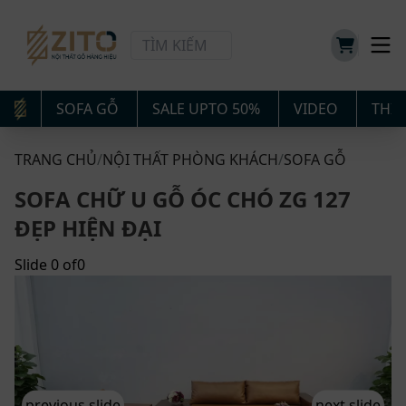
SOFA GỖ
SALE UPTO 50%
VIDEO
THIẾ
TRANG CHỦ
/
NỘI THẤT PHÒNG KHÁCH
/
SOFA GỖ
SOFA CHỮ U GỖ ÓC CHÓ ZG 127
ĐẸP HIỆN ĐẠI
Slide
0
of
0
previous slide
next slide