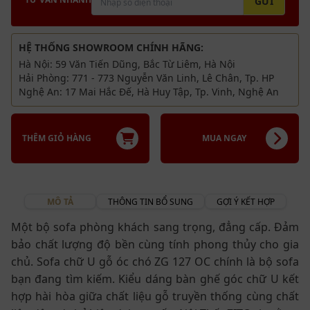
GỬI
đệm da cao cấp vừa tiện dụng vừa làm đẹp cho
phòng khách nhà bạn
Miễn phí vận chuyển nội thành
HỆ THỐNG SHOWROOM CHÍNH HÃNG:
Bảo hành 2 năm
Hà Nội: 59 Văn Tiến Dũng, Bắc Từ Liêm, Hà Nội
Hải Phòng: 771 - 773 Nguyễn Văn Linh, Lê Chân, Tp. HP
Nghệ An: 17 Mai Hắc Đế, Hà Huy Tập, Tp. Vinh, Nghệ An
THÊM GIỎ HÀNG
MUA NGAY
MÔ TẢ
THÔNG TIN BỔ SUNG
GỢI Ý KẾT HỢP
Một bộ sofa phòng khách sang trọng, đẳng cấp. Đảm
bảo chất lượng độ bền cùng tính phong thủy cho gia
chủ. Sofa chữ U gỗ óc chó ZG 127 OC chính là bộ sofa
bạn đang tìm kiếm. Kiểu dáng bàn ghế góc chữ U kết
hợp hài hòa giữa chất liệu gỗ truyền thống cùng chất