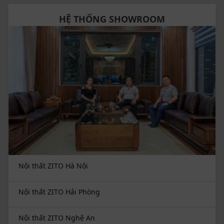
ZITO cam kết chất lượng gỗ, đệm da. Cùng chế độ bảo
HỆ THỐNG SHOWROOM
hành 26 tháng và bảo trì trọn đời.
Còn gì tuyệt vời hơn khi mua nội thất tại ZITO. Là đơn vị
sở hữu xưởng sản xuất nội thất, ZITO luôn mang đến
cho quý khách hàng những mẫu sofa mới nhất đảm
bảo chất lượng và giá thành tốt nhất thị trường.
Để trải nghiệm sản phẩm nội thất gỗ óc chó tại ZITO
xin mời quý vị hàng đến hệ thống 5 showroom phân
bổ khắp miền Bắc. Hoặc để lại SĐT chuyên viên ZITO sẽ
liên hệ hỗ trợ chi tiết.
Nội thất ZITO Hà Nội
Nội thất ZITO Hải Phòng
Nội thất ZITO Nghệ An