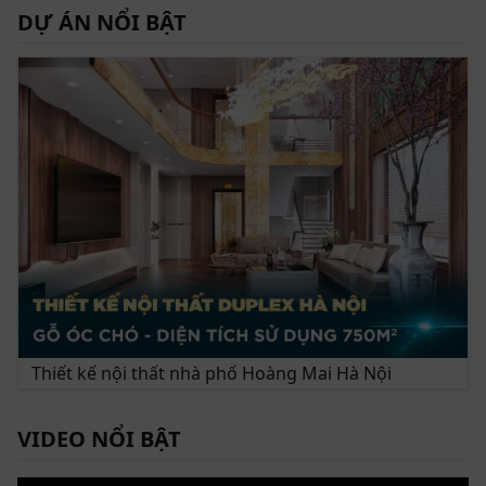
DỰ ÁN NỔI BẬT
Thiết kế kiểu sofa chữ U sang trọng cho không gian phòng khách
lớn
Thiết kế nội thất nhà phố Hoàng Mai Hà Nội
Sofa ZG 127 thiết kế mới với chất liệu
khung gỗ óc chó cao cấp phong thủy
VIDEO NỔI BẬT