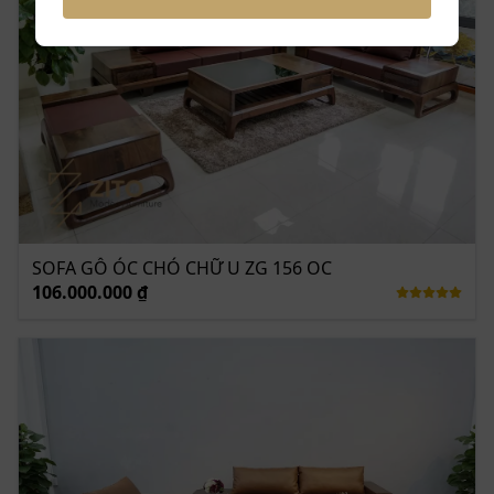
SOFA GỖ ÓC CHÓ CHỮ U ZG 156 OC
106.000.000 ₫