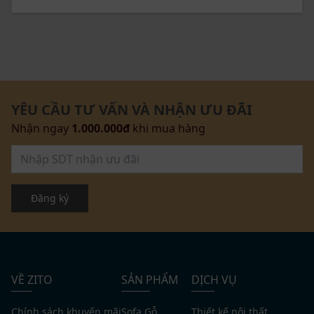
YÊU CẦU TƯ VẤN VÀ NHẬN ƯU ĐÃI
Nhận ngay
1.000.000đ
khi mua hàng
Đăng ký
VỀ ZITO
SẢN PHẨM
DỊCH VỤ
Chính sách khuyến mãi
Sofa Gỗ
Thiết kế nội thất