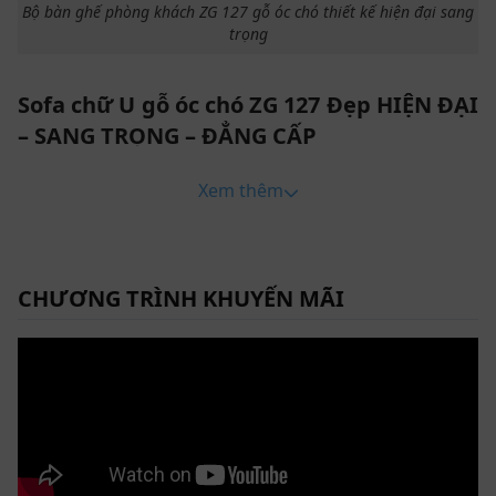
Bộ bàn ghế phòng khách ZG 127 gỗ óc chó thiết kế hiện đại sang
trọng
Sofa chữ U gỗ óc chó ZG 127 Đẹp HIỆN ĐẠI
– SANG TRỌNG – ĐẲNG CẤP
Trên thị trường hiện nay có rất nhiều mẫu sofa khác
Xem thêm
nhau. Nhưng một bộ bàn ghế sofa phòng khách như
nào vừa đáp ứng nhu cầu “ĐẸP” và “SANG”? Không làm
quý khách hàng thất vọng, ZITO cho ra đời mẫu bàn
ghế sofa chữ U gỗ óc chó. Đáp ứng đầy đủ yếu tố của
CHƯƠNG TRÌNH KHUYẾN MÃI
một bộ sofa sang trọng, hiện đại không bao giờ lỗi
mốt.