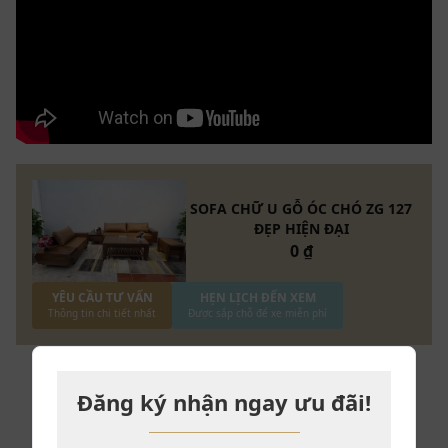
SOFA CHỮ U GỖ ÓC CHÓ ZG 127
ĐẸP HIỆN ĐẠI
0 ₫
YÊU CẦU TƯ VẤN
HẸN LỊCH ĐẾN XEM
Thông tin chi tiết nhất
Được sắp chỗ để xe miễn phí
Nội Thất ZITO lựa chọn chất liệu gỗ óc chó nhập khẩu cao cấp –
Dòng gỗ phong thủy đem may mắn đến cho gia chủ
Đăng ký nhận ngay ưu đãi!
Một không gian nội thất phòng khách đẹp lại phong
0.0
thủy gia chủ? Sofa gỗ óc chó ZG 127 làm được điều đó.