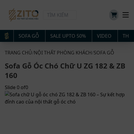
SOFA GỖ
SALE UPTO 50%
VIDEO
THIẾ
TRANG CHỦ
/
NỘI THẤT PHÒNG KHÁCH
/
SOFA GỖ
Sofa Gỗ Óc Chó Chữ U ZG 182 & ZB
160
Slide
0
of
0