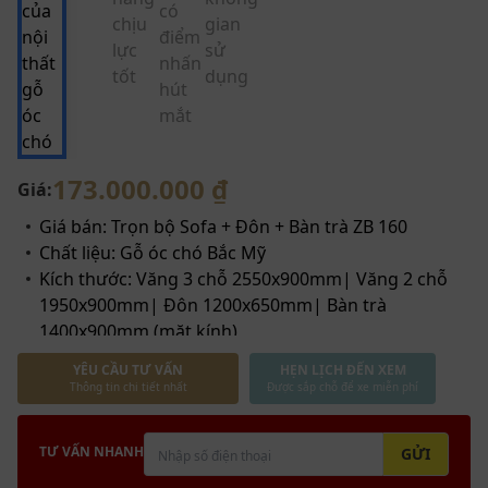
173.000.000 ₫
Giá:
Giá bán: Trọn bộ Sofa + Đôn + Bàn trà ZB 160
Chất liệu: Gỗ óc chó Bắc Mỹ
Kích thước: Văng 3 chỗ 2550x900mm| Văng 2 chỗ
1950x900mm| Đôn 1200x650mm| Bàn trà
1400x900mm (mặt kính)
Ưu điểm: Gỗ óc chó Bắc Mỹ cao cấp Sự kết hợp giữa
YÊU CẦU TƯ VẤN
HẸN LỊCH ĐẾN XEM
sofa chữ U ZG 182 và bàn trà ZB 160 tạo nên một bộ
Thông tin chi tiết nhất
Được sắp chỗ để xe miễn phí
đôi nội thất hoàn hảo về cả thẩm mỹ lẫn công năng
TƯ VẤN NHANH
GỬI