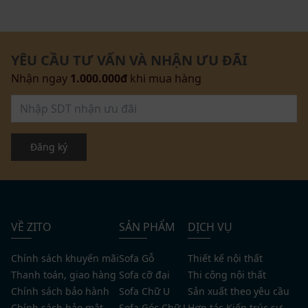
YÊU CẦU TƯ VẤN VÀ NHẬN ƯU ĐÃI
Nhận ngay
1.000.000đ
khi mua hàng
Đăng ký
VỀ ZITO
SẢN PHẨM
DỊCH VỤ
Chính sách khuyến mãi
Sofa Gỗ
Thiết kế nội thất
Thanh toán, giao hàng
Sofa cỡ đại
Thi công nội thất
Chính sách bảo hành
Sofa Chữ U
Sản xuất theo yêu cầu
Chính sách bảo mật
Sofa Góc Chữ L
Hợp tác Kiến trúc sư