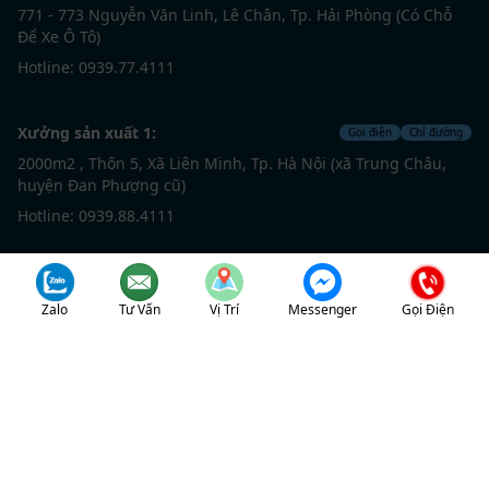
771 - 773 Nguyễn Văn Linh, Lê Chân, Tp. Hải Phòng (Có Chỗ
Để Xe Ô Tô)
Hotline: 0939.77.4111
Xưởng sản xuất 1:
Gọi điện
Chỉ đường
2000m2 , Thôn 5, Xã Liên Minh, Tp. Hà Nội (xã Trung Châu,
huyện Đan Phượng cũ)
Hotline: 0939.88.4111
Xưởng sản xuất 2:
Gọi điện
Chỉ đường
Zalo
Tư Vấn
Vị Trí
Messenger
Gọi Điện
1500m2, Thôn Yên Kiện, xã Phú Nghĩa, Tp. Hà Nội (xã Đông
Sơn, Chương Mỹ cũ)
Hotline: 0939.88.4111
(024) 2212 4111