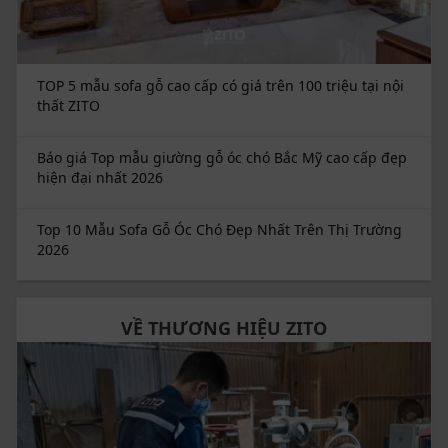
Để sở hữu bộ sofa chữ U gỗ óc chó ZG 182 và bàn trà
ZB 160, quý khách vui lòng liên hệ với ZITO qua hotline
hoặc để lại số điện thoại để được tư vấn và hỗ trợ
nhanh chóng.
TOP 5 mẫu sofa gỗ cao cấp có giá trên 100 triệu tại nội
thất ZITO
Đặt hàng trực tiếp qua website:
https://zito.vn/
hoặc Hotline (024) 2212 4111
Báo giá Top mẫu giường gỗ óc chó Bắc Mỹ cao cấp đẹp
hiện đại nhất 2026
Trải nghiệm thực tế:
Tại hệ thống showroom Hà
Nội, Hải Phòng
Top 10 Mẫu Sofa Gỗ Óc Chó Đẹp Nhất Trên Thị Trường
Thời gian giao hàng
: Tối đa 5 ngày với sản phẩm có
2026
sẵn và 7 - 10 với sản phẩm đặt riêng
Chính sách giao hàng:
Miễn phí nội thành, hỗ trợ
50% phí giao hàng toàn quốc.
VỀ THƯƠNG HIỆU ZITO