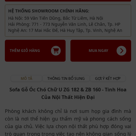
HỆ THỐNG SHOWROOM CHÍNH HÃNG:
Hà Nội: 59 Văn Tiến Dũng, Bắc Từ Liêm, Hà Nội
Hải Phòng: 771 - 773 Nguyễn Văn Linh, Lê Chân, Tp. HP
Nghệ An: 17 Mai Hắc Đế, Hà Huy Tập, Tp. Vinh, Nghệ An
THÊM GIỎ HÀNG
MUA NGAY
MÔ TẢ
THÔNG TIN BỔ SUNG
GỢI Ý KẾT HỢP
Sofa Gỗ Óc Chó Chữ U ZG 182 & ZB 160 - Tinh Hoa
Của Nội Thất Hiện Đại
Phòng khách không chỉ là nơi sum họp gia đình mà
còn là nơi thể hiện gu thẩm mỹ và phong cách sống
của gia chủ. Việc lựa chọn nội thất phù hợp đóng vai
trò quan trọng trong việc tạo nên không gian sống lý