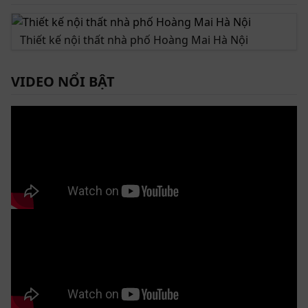
Thiết kế nội thất nhà phố Hoàng Mai Hà Nội
VIDEO NỔI BẬT
ZG 182 và ZB 160 – Sự kết hợp đỉnh cao của nội thất gỗ óc chó
Đặc điểm nổi bật của sofa gỗ óc chó chữ U ZG
182 & ZB 160
Sofa gỗ óc chó ZG 182 là sự hội tụ của đẳng cấp và sự
tinh tế trong từng chi tiết. Ở phiên bản nâng cấp lần
này, bộ sofa sở hữu 1 văng dài 2m6 và 1 văng ngắn 2m,
hoàn hảo cho không gian phòng khách rộng từ 25m²
trở lên. Tay sofa được hoàn thiện bằng gỗ dày dặn, bo