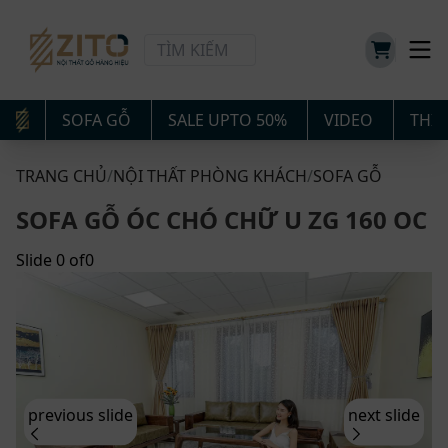
SOFA GỖ
SALE UPTO 50%
VIDEO
THIẾ
TRANG CHỦ
/
NỘI THẤT PHÒNG KHÁCH
/
SOFA GỖ
SOFA GỖ ÓC CHÓ CHỮ U ZG 160 OC
Slide
0
of
0
previous slide
next slide