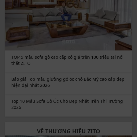
Hành trình bộ sofa gỗ óc chó chữ U ZG 160 đến với
khách hàng tại tỉnh Phú Yên
TOP 5 mẫu sofa gỗ cao cấp có giá trên 100 triệu tại nội
thất ZITO
Báo giá Top mẫu giường gỗ óc chó Bắc Mỹ cao cấp đẹp
hiện đại nhất 2026
Top 10 Mẫu Sofa Gỗ Óc Chó Đẹp Nhất Trên Thị Trường
2026
VỀ THƯƠNG HIỆU ZITO