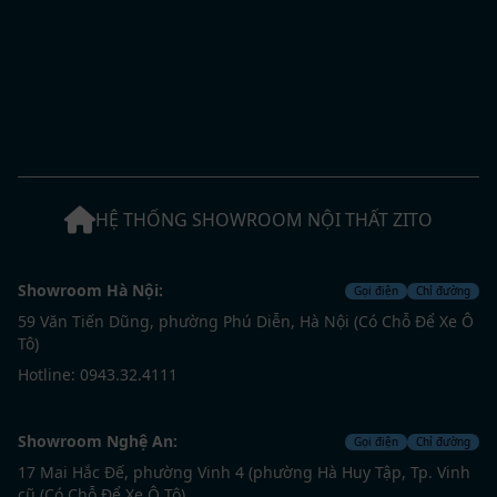
HỆ THỐNG SHOWROOM NỘI THẤT ZITO
Showroom Hà Nội:
Gọi điện
Chỉ đường
59 Văn Tiến Dũng, phường Phú Diễn, Hà Nội (Có Chỗ Để Xe Ô
Tô)
Hotline: 0943.32.4111
Showroom Nghệ An:
Gọi điện
Chỉ đường
17 Mai Hắc Đế, phường Vinh 4 (phường Hà Huy Tập, Tp. Vinh
cũ (Có Chỗ Để Xe Ô Tô)