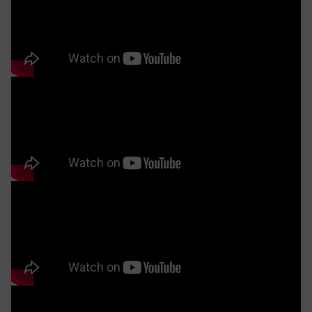
Bộ bàn ghế sofa gỗ luxury góc chữ u gỗ óc chó cao cấp
Mẫu bàn ghế sofa gỗ óc chó cao cấp Zg 160 được thiết
kế với kiểu dáng chữ U bề thế với 2 văng lớn có kích
thước lần lượt là 2650×900 mm và 2050×900 mm. Phần
văng dài được thiết kế với 3 tap ngồi và 1 tap gỗ trang
trí. Trong khi đó phần văng ngắn có 2 tap ngồi và 1 tap
gỗ.