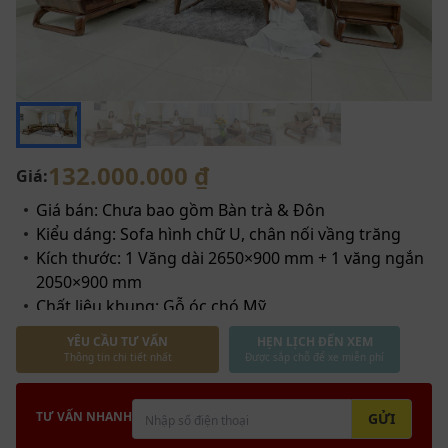
132.000.000 ₫
Giá:
Giá bán: Chưa bao gồm Bàn trà & Đôn
Kiểu dáng: Sofa hình chữ U, chân nối vầng trăng
Kích thước: 1 Văng dài 2650×900 mm + 1 văng ngắn
2050×900 mm
Chất liệu khung: Gỗ óc chó Mỹ
Miễn phí vận chuyển nội thành
YÊU CẦU TƯ VẤN
HẸN LỊCH ĐẾN XEM
Bảo hành 2 năm
Thông tin chi tiết nhất
Được sắp chỗ để xe miễn phí
TƯ VẤN NHANH
GỬI