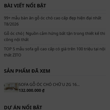
BÀI VIẾT NỔI BẬT
ZG 160 được làm tư gỗ óc chó tự nhiên cao cấp với những đường
vân sắc nét
99+ mẫu bàn ăn gỗ óc chó cao cấp đẹp hiện đại nhất
T8/2026
Bộ sofa gỗ nguyên khối này có các đường vân nổi sắc
Gỗ óc chó| Nguồn cảm hứng bất tận trong thiết kế thi
nét, cuốn xoáy tự nhiên và thiên biến vạn hóa tạo nên
công nội thất
sự bí ẩn đầy cuốn hút. Điều đặc biệt là các đường vân
này dùng càng lâu sẽ càng nổi rõ và bóng đẹp. Từ đó
TOP 5 mẫu sofa gỗ cao cấp có giá trên 100 triệu tại nội
giá trị của sản phẩm cũng tăng lên theo thời gian sử
thất ZITO
dụng.
Kiểu dáng bộ sofa gỗ óc chó ZG 160 đẹp hiện
SẢN PHẨM ĐÃ XEM
đại cho phòng khách
SOFA GỖ ÓC CHÓ CHỮ U ZG 160 OC
132.000.000 ₫
DỰ ÁN NỔI BẬT