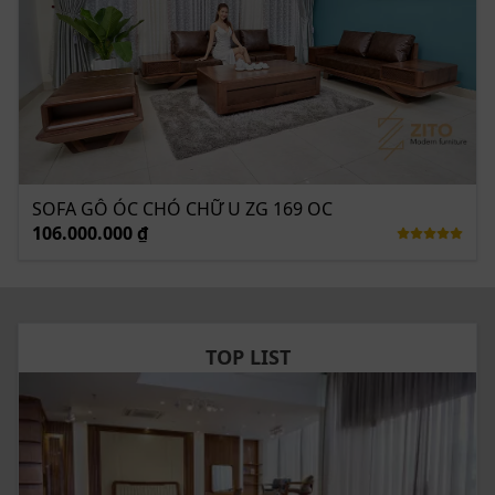
Khách hàng tại tỉnh Vĩnh Phúc đã lựa chọn bộ
sofa chữ U ZG 160 cho ngôi biệt thự mới gia đình
mình.
SOFA GỖ ÓC CHÓ CHỮ U ZG 169 OC
106.000.000 ₫
TOP LIST