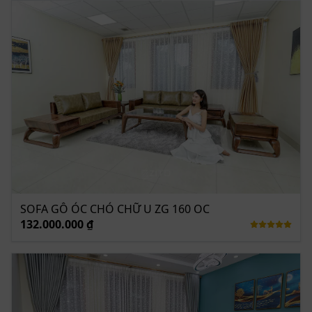
cấp các sản phẩm nội thất gia đình cao cấp. Với ưu thế
trực tiếp thiết kế và thi công sản xuất nên quý khách
hàng có thể hoàn toàn yên tâm về chất lượng cũng
như chế độ hậu mãi khi mua sản phẩm.
Ngoài ra ZITO hỗ trợ chương trình trả góp lên tới 70%
với lãi suất 0% và bảo hành sản phẩm 2 năm, bảo trì
vĩnh viễn.
Bên cạnh đó khách hàng sẽ được miễn phí vận chuyển
cho các đơn hàng nội thành và hỗ trợ 50% phí vận
chuyển cho các khách hàng ngoại tỉnh.
SOFA GỖ ÓC CHÓ CHỮ U ZG 160 OC
132.000.000 ₫
Nội thất ZITO – nơi thể hiện sự tinh tế, đẳng cấp cho
không gian sống của bạn!
Hình ảnh, video thực tế bàn giao bộ sofa gỗ óc chó
ZG 160 tại nhà khách: