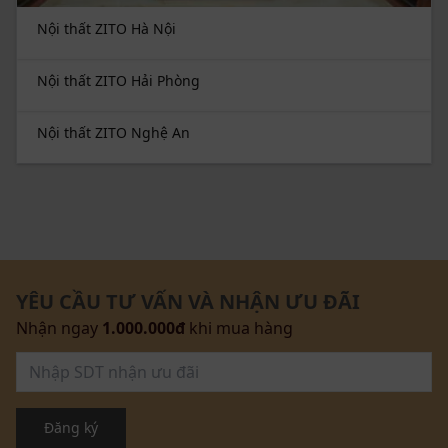
hoặc Hotline (024) 2212 4111
Nội thất ZITO Hà Nội
Trải nghiệm thực tế:
Tại hệ thống showroom Hà
Nội, Hải Phòng, Nghệ An
Nội thất ZITO Hải Phòng
Thời gian giao hàng
: Tối đa 5 ngày với sản phẩm có
sẵn và 7 - 10 với sản phẩm đặt riêng
Nội thất ZITO Nghệ An
Chính sách giao hàng:
Miễn phí nội thành, hỗ trợ
50% phí giao hàng toàn quốc.
YÊU CẦU TƯ VẤN VÀ NHẬN ƯU ĐÃI
Nhận ngay
1.000.000đ
khi mua hàng
Đăng ký