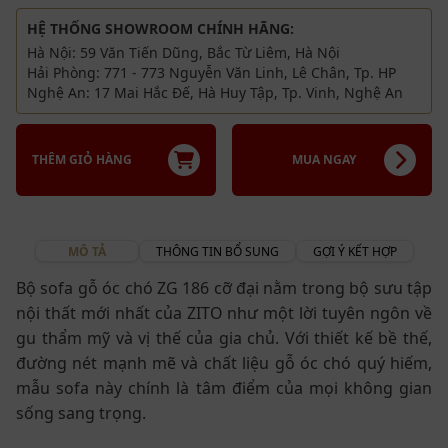
HỆ THỐNG SHOWROOM CHÍNH HÃNG:
Hà Nội: 59 Văn Tiến Dũng, Bắc Từ Liêm, Hà Nội
Hải Phòng: 771 - 773 Nguyễn Văn Linh, Lê Chân, Tp. HP
Nghệ An: 17 Mai Hắc Đế, Hà Huy Tập, Tp. Vinh, Nghệ An
THÊM GIỎ HÀNG
MUA NGAY
MÔ TẢ
THÔNG TIN BỔ SUNG
GỢI Ý KẾT HỢP
Bộ sofa gỗ óc chó ZG 186 cỡ đại nằm trong bộ sưu tập
nội thất mới nhất của ZITO như một lời tuyên ngôn về
gu thẩm mỹ và vị thế của gia chủ. Với thiết kế bề thế,
đường nét mạnh mẽ và chất liệu gỗ óc chó quý hiếm,
mẫu sofa này chính là tâm điểm của mọi không gian
sống sang trọng.