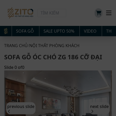
SOFA GỖ
SALE UPTO 50%
VIDEO
THIẾ
TRANG CHỦ
/
NỘI THẤT PHÒNG KHÁCH
SOFA GỖ ÓC CHÓ ZG 186 CỠ ĐẠI
Slide
0
of
0
previous slide
next slide