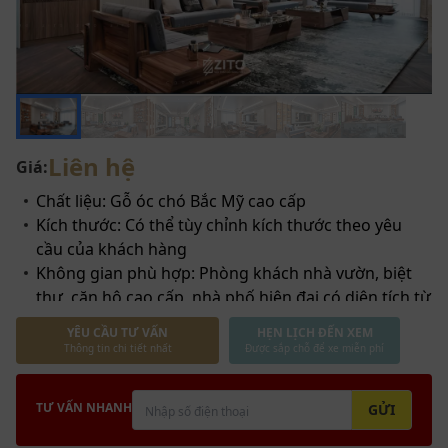
Liên hệ
Giá:
Chất liệu: Gỗ óc chó Bắc Mỹ cao cấp
Kích thước: Có thể tùy chỉnh kích thước theo yêu
cầu của khách hàng
Không gian phù hợp: Phòng khách nhà vườn, biệt
thự, căn hộ cao cấp, nhà phố hiện đại có diện tích từ
60m2 trở lên
YÊU CẦU TƯ VẤN
HẸN LỊCH ĐẾN XEM
Thông tin chi tiết nhất
Được sắp chỗ để xe miễn phí
TƯ VẤN NHANH
GỬI