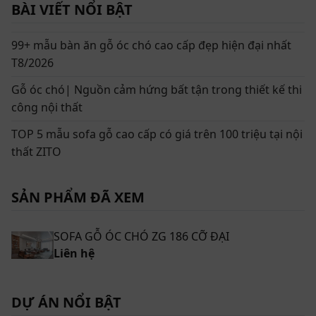
BÀI VIẾT NỔI BẬT
99+ mẫu bàn ăn gỗ óc chó cao cấp đẹp hiện đại nhất
T8/2026
Gỗ óc chó| Nguồn cảm hứng bất tận trong thiết kế thi
công nội thất
TOP 5 mẫu sofa gỗ cao cấp có giá trên 100 triệu tại nội
Sofa gỗ óc chó ZG 186 là sự hòa quyện giữa chất liệu quý và
thất ZITO
đường nét mềm mại
SẢN PHẨM ĐÃ XEM
Thông tin chi tiết về sản phẩm Sofa gỗ óc chó
cho phòng khách cỡ đại ZG 186
SOFA GỖ ÓC CHÓ ZG 186 CỠ ĐẠI
Tên sản phẩm: Sofa gỗ óc chó ZG 186 cỡ đại
Liên hệ
Chất liệu: Gỗ óc chó Bắc Mỹ cao cấp
Kích thước: Có thể tùy chỉnh kích thước theo yêu cầu
DỰ ÁN NỔI BẬT