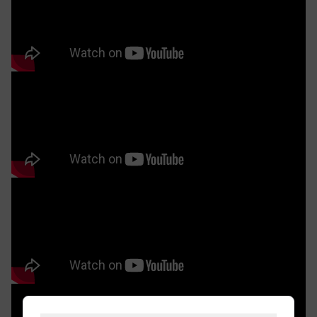
Với thiết kế bề thế, ZG 186 cỡ đại mang đến sự sang trọng cho
không gian phòng khách, tôn lên sự đẳng cấp và vương giả của
gia chủ
Đặc điểm nổi bật của Sofa gỗ óc chó ZG 186 cỡ
đại
Sofa gỗ óc chó ZG 186 là một thiết kế mang đậm tinh
thần kết nối và tính biểu tượng. Bố cục chữ U được tạo
nên từ bốn văng lớn, tạo nên thế quây đầy đủ, hài hòa,
vừa mở rộng không gian đón khách, vừa tạo cảm giác
ấm cúng, quy tụ. Trong phong thủy, đây là dáng thế
mang lại vượng khí, thu hút tài lộc và sự gắn kết cho
gia chủ, rất phù hợp với những phòng khách có diện
tích rộng và yêu cầu cao về sự sang trọng.
ZG 186 - Bộ sofa gỗ óc chó phòng khách cỡ đại dẫn đầu xu hướng
nội thất cao cấp