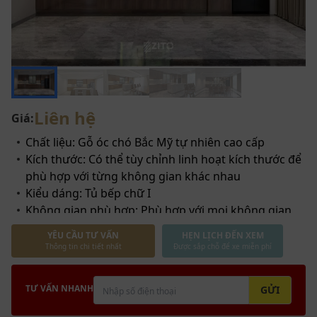
Liên hệ
Giá:
Chất liệu: Gỗ óc chó Bắc Mỹ tự nhiên cao cấp
Kích thước: Có thể tùy chỉnh linh hoạt kích thước để
phù hợp với từng không gian khác nhau
Kiểu dáng: Tủ bếp chữ I
Không gian phù hợp: Phù hợp với mọi không gian
từ biệt thự đến nhà phố
YÊU CẦU TƯ VẤN
HẸN LỊCH ĐẾN XEM
Thông tin chi tiết nhất
Được sắp chỗ để xe miễn phí
TƯ VẤN NHANH
GỬI