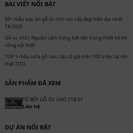
Tổng quan về sản phẩm tủ bếp gỗ óc chó
BÀI VIẾT NỔI BẬT
ZTB 01
99+ mẫu bàn ăn gỗ óc chó cao cấp đẹp hiện đại nhất
ZTB 01 mang phong cách thiết kế tối giản nhưng vẫn
T8/2026
toát lên sự tinh tế và đẳng cấp. Các đường nét mượt
mà với các ngăn tủ được phân chia khoa học biến sản
Gỗ óc chó| Nguồn cảm hứng bất tận trong thiết kế thi
phẩm trở thành điểm nhấn hoàn hảo cho mọi không
công nội thất
gian bếp. Không chỉ đẹp mắt, tủ bếp này còn đáp ứng
TOP 5 mẫu sofa gỗ cao cấp có giá trên 100 triệu tại nội
đầy đủ công năng, đem lại trải nghiệm sử dụng tiện lợi
thất ZITO
và thoải mái.
Thông tin chi tiết về sản phẩm Tủ bếp chữ i gỗ
SẢN PHẨM ĐÃ XEM
óc chó ZTB 01
Tên sản phẩm: Tủ bếp gỗ óc chó ZTB 01
TỦ BẾP GỖ ÓC CHÓ ZTB 01
Liên hệ
Chất liệu: Gỗ óc chó Bắc Mỹ tự nhiên cao cấp
Kích thước: Có thể tùy chỉnh linh hoạt kích thước để
DỰ ÁN NỔI BẬT
phù hợp với từng không gian khác nhau