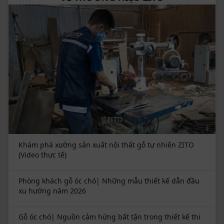
Hải Phòng, Nghệ An
Thời gian giao hàng: Tối đa 5 ngày với sản phẩm có
sẵn và 7 - 10 với sản phẩm đặt riêng
Chính sách giao hàng: Miễn phí nội thành, hỗ trợ
50% phí giao hàng toàn quốc.
Khám phá xưởng sản xuất nội thất gỗ tự nhiên ZITO
(Video thực tế)
Phòng khách gỗ óc chó| Những mẫu thiết kế dẫn đầu
xu hướng năm 2026
Gỗ óc chó| Nguồn cảm hứng bất tận trong thiết kế thi