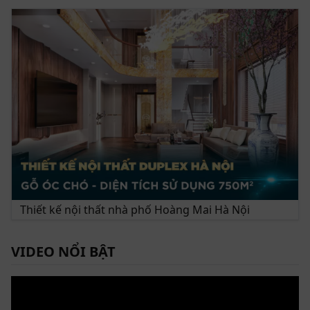
Kiểu dáng: Tủ bếp chữ I
Không gian phù hợp: Phù hợp với mọi không gian từ
biệt thự đến nhà phố
Được chế tác từ nguồn nguyên liệu gỗ óc chó tự nhiên
cao cấp, tủ bếp gỗ óc chó cao cấp ZTB 01 là minh
chứng cho sự kết hợp hoàn hảo giữa tay nghề thủ
công tinh xảo và công nghệ sản xuất hiện đại. Từng chi
tiết nhỏ trong thiết kế đều hướng đến sự tiện lợi và
tính ứng dụng cao, giúp bạn không chỉ sở hữu một
sản phẩm nội thất mà còn là một giải pháp tối ưu hóa
không gian bếp.
Thiết kế nội thất nhà phố Hoàng Mai Hà Nội
VIDEO NỔI BẬT