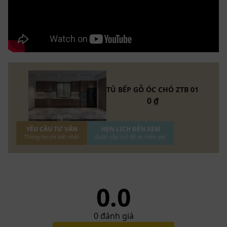
TỦ BẾP GỖ ÓC CHÓ ZTB 01
0 ₫
YÊU CẦU TƯ VẤN
HẸN LỊCH ĐẾN XEM
Thông tin chi tiết nhất
Được sắp chỗ để xe miễn phí
0.0
0
đánh giá