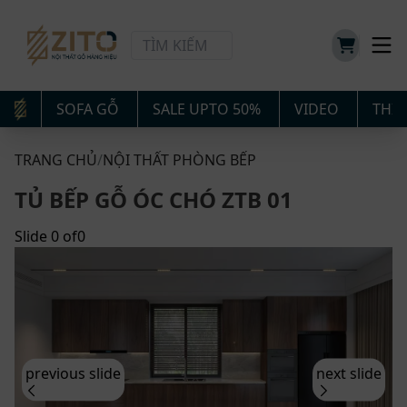
SOFA GỖ
SALE UPTO 50%
VIDEO
THIẾ
TRANG CHỦ
/
NỘI THẤT PHÒNG BẾP
TỦ BẾP GỖ ÓC CHÓ ZTB 01
Slide
0
of
0
previous slide
next slide