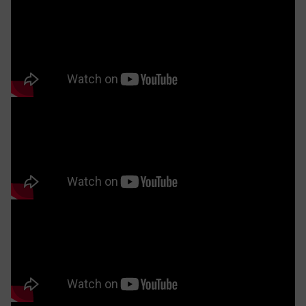
thất khác nhau. Màu sắc, chất liệu và bố cục đều được
tính toán kỹ lưỡng nhằm mang đến trải nghiệm thị
giác ấm cúng và sang trọng. Đây là món đồ nội thất
không chỉ phục vụ mục đích sử dụng, mà còn góp
phần hoàn thiện vẻ đẹp tổng thể cho phòng khách
hiện đại.
Đặc điểm nổi bật của tủ rượu tủ trang trí
gỗ óc chó ZT 010
Tủ rượu tủ trang trí gỗ óc chó ZT 010 được chế tác từ
gỗ óc chó tự nhiên – loại gỗ nổi bật với tông màu trầm
ấm và những đường vân uốn lượn đầy cuốn hút.
Không chỉ gây ấn tượng về mặt thị giác, chất liệu này
còn được đánh giá cao nhờ độ cứng ổn định, ít cong
vênh, khả năng chống mối mọt và tuổi thọ vượt trội
theo thời gian. Sản phẩm vừa là một món đồ nội thất
vừa là minh chứng rõ nét cho gu thẩm mỹ tinh tế và
đẳng cấp của gia chủ. Mỗi bề mặt gỗ đều toát lên vẻ