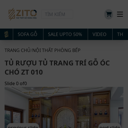
SOFA GỖ
SALE UPTO 50%
VIDEO
THIẾ
TRANG CHỦ
/
NỘI THẤT PHÒNG BẾP
TỦ RƯỢU TỦ TRANG TRÍ GỖ ÓC
CHÓ ZT 010
Slide
0
of
0
previous slide
next slide