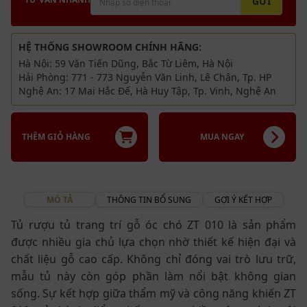
GỬI
HỆ THỐNG SHOWROOM CHÍNH HÃNG:
Hà Nội: 59 Văn Tiến Dũng, Bắc Từ Liêm, Hà Nội
Hải Phòng: 771 - 773 Nguyễn Văn Linh, Lê Chân, Tp. HP
Nghệ An: 17 Mai Hắc Đế, Hà Huy Tập, Tp. Vinh, Nghệ An
THÊM GIỎ HÀNG
MUA NGAY
MÔ TẢ
THÔNG TIN BỔ SUNG
GỢI Ý KẾT HỢP
Tủ rượu tủ trang trí gỗ óc chó ZT 010 là sản phẩm
được nhiều gia chủ lựa chọn nhờ thiết kế hiện đại và
chất liệu gỗ cao cấp. Không chỉ đóng vai trò lưu trữ,
mẫu tủ này còn góp phần làm nổi bật không gian
sống. Sự kết hợp giữa thẩm mỹ và công năng khiến ZT