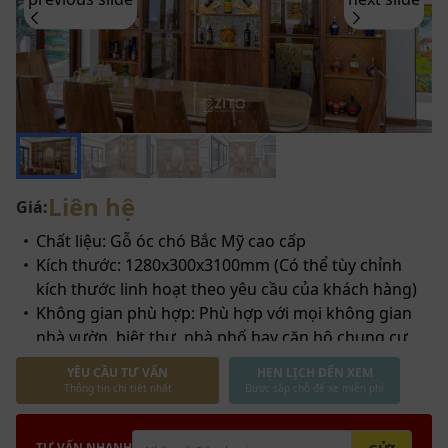
Liên hệ
Giá:
Chất liệu: Gỗ óc chó Bắc Mỹ cao cấp
Kích thước: 1280x300x3100mm (Có thể tùy chỉnh
kích thước linh hoạt theo yêu cầu của khách hàng)
Không gian phù hợp: Phù hợp với mọi không gian
nhà vườn, biệt thự, nhà phố hay căn hộ chung cư
YÊU CẦU TƯ VẤN
HẸN LỊCH ĐẾN XEM
Thông tin chi tiết nhất
Được sắp chỗ để xe miễn phí
TƯ VẤN NHANH