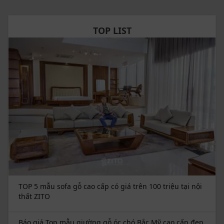
trị tối ưu khi đầu tư cho không gian sống.
Hãy đến với ZITO để trải nghiệm sự khác biệt và làm
TOP LIST
mới không gian nội thất của bạn với mẫu tủ rượu tủ
trang trí gỗ óc chó ZT 010, nơi vẻ đẹp sang trọng hòa
quyện cùng công năng sử dụng hoàn hảo.
Đặt hàng trực tiếp qua website:
https://zito.vn/
hoặc Hotline (024) 2212 4111
Trải nghiệm thực tế:
Tại hệ thống showroom Hà
Nội, Hải Phòng, Nghệ An
Thời gian giao hàng
: Tối đa 5 ngày với sản phẩm có
sẵn và 7 - 10 với sản phẩm đặt riêng
Chính sách giao hàng:
Miễn phí nội thành, hỗ trợ
50% phí giao hàng toàn quốc.
TOP 5 mẫu sofa gỗ cao cấp có giá trên 100 triệu tại nội
thất ZITO
Báo giá Top mẫu giường gỗ óc chó Bắc Mỹ cao cấp đẹp