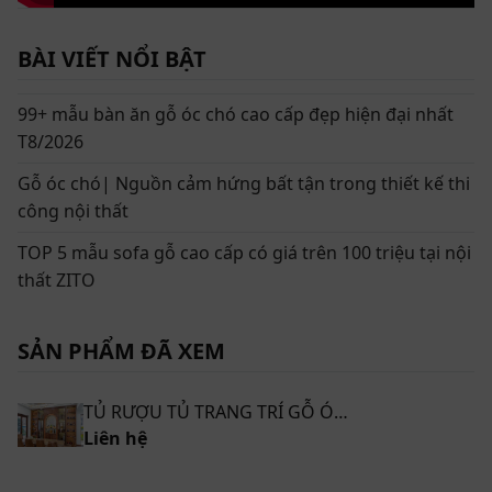
BÀI VIẾT NỔI BẬT
99+ mẫu bàn ăn gỗ óc chó cao cấp đẹp hiện đại nhất
T8/2026
Gỗ óc chó| Nguồn cảm hứng bất tận trong thiết kế thi
công nội thất
TOP 5 mẫu sofa gỗ cao cấp có giá trên 100 triệu tại nội
thất ZITO
SẢN PHẨM ĐÃ XEM
TỦ RƯỢU TỦ TRANG TRÍ GỖ ÓC CHÓ ZT 010
Tủ rượu tủ trang trí gỗ óc chó ZT 010 - Điểm nhấn tinh tế cho
Liên hệ
phòng khách hiện đại