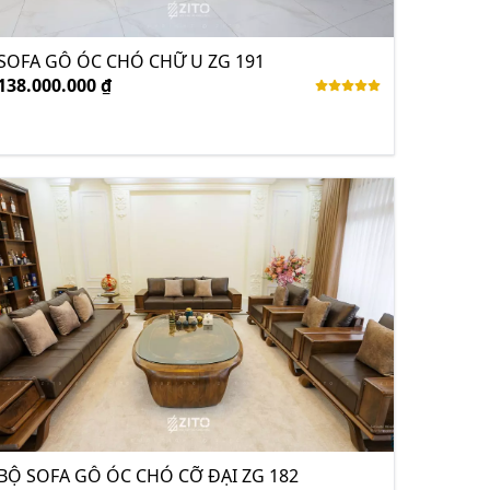
SOFA GỖ ÓC CHÓ CHỮ U ZG 191
138.000.000 ₫
BỘ SOFA GỖ ÓC CHÓ CỠ ĐẠI ZG 182