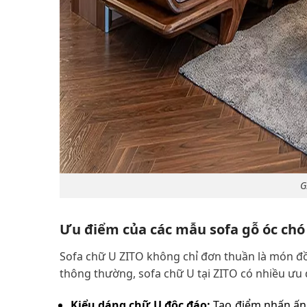
G
Ưu điểm của các mẫu sofa gỗ óc chó
Sofa chữ U ZITO không chỉ đơn thuần là món đồ
thông thường, sofa chữ U tại ZITO có nhiều ưu 
Kiểu dáng chữ U độc đáo:
Tạo điểm nhấn ấn 