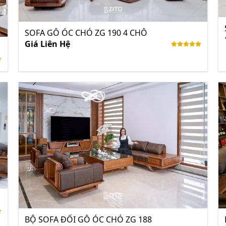
SOFA GỖ ÓC CHÓ ZG 190 4 CHỖ
Giá Liên Hệ
BỘ SOFA ĐỐI GỖ ÓC CHÓ ZG 188