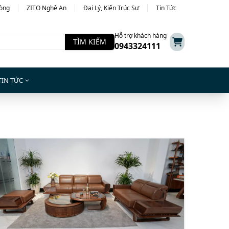
hòng
ZITO Nghệ An
Đại Lý, Kiến Trúc Sư
Tin Tức
Hỗ trợ khách hàng
TÌM KIẾM
0943324111
TIN TỨC