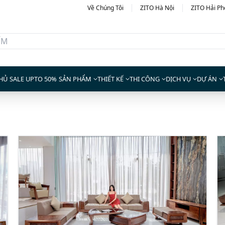
Về Chúng Tôi
ZITO Hà Nội
ZITO Hải P
HỦ
SALE UPTO 50%
SẢN PHẨM
THIẾT KẾ
THI CÔNG
DỊCH VỤ
DỰ ÁN