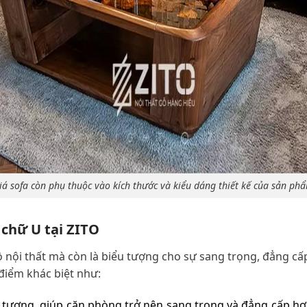
iá sofa còn phụ thuộc vào kích thước và kiểu dáng thiết kế của sản ph
 chữ U tại ZITO
 nội thất mà còn là biểu tượng cho sự sang trọng, đẳng c
điểm khác biệt như:
tượng, giúp căn phòng trở nên sang trọng và đẳng cấp hơn.