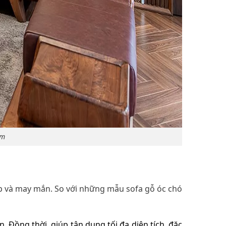
ẩm
ấp và may mắn. So với những mẫu sofa gỗ óc chó
 Đồng thời, giúp tận dụng tối đa diện tích, đặc