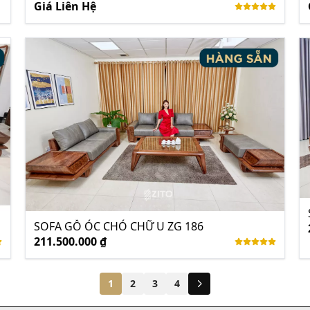
Giá Liên Hệ
SOFA GỖ ÓC CHÓ CHỮ U ZG 186
211.500.000 ₫
1
2
3
4