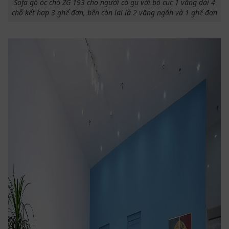
Sofa gỗ óc chó ZG 193 cho người có gu với bố cục 1 văng dài 4
chỗ kết hợp 3 ghế đơn, bên còn lại là 2 văng ngắn và 1 ghế đơn