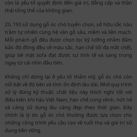
còn là yếu tố quyết định đến giá trị, đẳng cấp và thần
thái tổng thể của không gian.
ZG 193 sử dụng gỗ óc chó tuyển chọn, sở hữu sắc nâu
trầm tự nhiên cùng hệ vân gỗ sâu, mềm và liền mạch.
Mỗi phách gỗ đều được chọn lọc kỹ lưỡng nhằm đảm
bảo độ đồng đều về màu sắc, hạn chế tối đa mắt chết,
giúp bề mặt sofa đạt được sự tinh tế và sang trọng
ngay từ cái nhìn đầu tiên.
Không chỉ dừng lại ở yếu tố thẩm mỹ, gỗ óc chó còn
nổi bật về độ bền và tính ổn định lâu dài. Nhờ quy trình
xử lý đúng kỹ thuật, chất liệu này thích nghi tốt với
điều kiện khí hậu Việt Nam, hạn chế cong vênh, nứt nẻ
và càng sử dụng lâu càng đẹp theo thời gian. Đây
chính là lý do gỗ óc chó thường được lựa chọn cho
những công trình yêu cầu cao về tuổi thọ và giá trị sử
dụng bền vững.