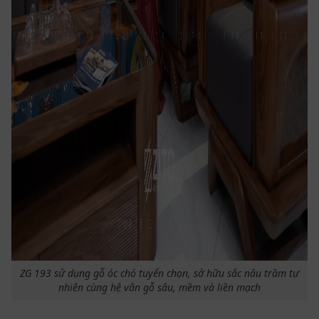
ZG 193 sử dụng gỗ óc chó tuyển chọn, sở hữu sắc nâu trầm tự
nhiên cùng hệ vân gỗ sâu, mềm và liền mạch