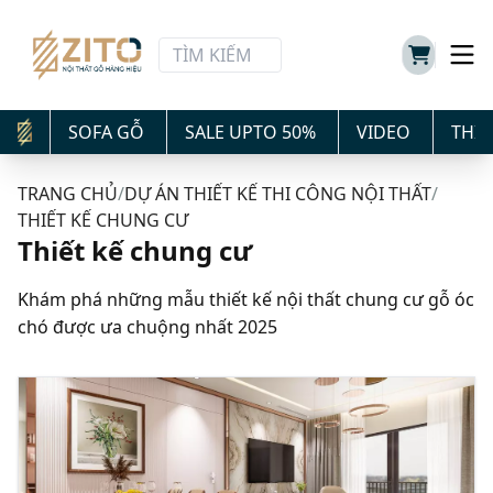
SOFA GỖ
SALE UPTO 50%
VIDEO
THIẾ
TRANG CHỦ
/
DỰ ÁN THIẾT KẾ THI CÔNG NỘI THẤT
/
THIẾT KẾ CHUNG CƯ
Thiết kế chung cư
Khám phá những mẫu thiết kế nội thất chung cư gỗ óc
chó được ưa chuộng nhất 2025