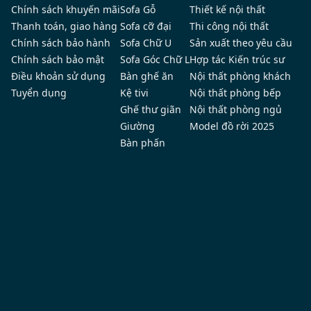
điển nhưng được tinh giản theo hơi thở đương đại, các
Chính sách khuyến mãi
Sofa Gỗ
Thiết kế nội thất
mẫu thiết kế nội thất chung cư theo phong cách Tân
Thanh toán, giao hàng
Sofa cỡ đại
Thi công nội thất
cổ điển do ZITO thực hiện mang đến cảm giác thanh
Chính sách bảo hành
Sofa Chữ U
Sản xuất theo yêu cầu
lịch, đẳng cấp mà vẫn gần gũi. Gỗ óc chó được sử
Chính sách bảo mật
Sofa Góc Chữ L
Hợp tác Kiến trúc sư
dụng như điểm nhấn chủ đạo, tôn lên từng đường
Điều khoản sử dụng
Bàn ghế ăn
Nội thất phòng khách
phào chỉ, mảng tường đối xứng hay chi tiết nội thất
Tuyển dụng
Kệ tivi
Nội thất phòng bếp
cầu kỳ. Tổng thể không gian mang màu sắc trầm ấm,
Ghế thư giãn
Nội thất phòng ngủ
hài hòa giữa ánh sáng, chất liệu và bố cục – lý tưởng
Giường
Model đồ rời 2025
Bàn phấn
cho những gia chủ yêu thích sự sang trọng có chiều
sâu.
Không gian phòng ngủ chung cư Tân cổ điển mang đến nét vương
giả, uy nghi nhưng không kém phần gần gũi
Thiết kế nội thất chung cư phong cách
Indochine
Phong cách Indochine mang đến cho căn hộ chung cư