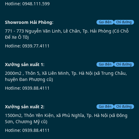
phù hợp với thói quen sinh hoạt của gia đình.
Hotline: 0948.111.599
Thiết kế mở hoàn toàn đón trọn ánh sáng tự nhiên, biến mỗi góc
Showroom Hải Phòng:
Gọi điện
Chỉ đường
nhà thành một tác phẩm nghệ thuật sống động
771 - 773 Nguyễn Văn Linh, Lê Chân, Tp. Hải Phòng (Có Chỗ
Để Xe Ô Tô)
Hotline: 0939.77.4111
Mỗi món đồ nội thất đều tuyển chọn kỹ lưỡng, thể hiện gu thẩm
mỹ tinh tế và tầm nhìn khác biệt của chủ nhân
Xưởng sản xuất 1:
Gọi điện
Chỉ đường
Báo giá thiết kế nội thất chung cư gỗ óc
2000m2 , Thôn 5, Xã Liên Minh, Tp. Hà Nội (xã Trung Châu,
huyện Đan Phượng cũ)
chó cao cấp mới nhất
Hotline: 0939.88.4111
Chi phí thiết kế nội thất chung cư sử dụng chất liệu gỗ
óc chó cao cấp phụ thuộc vào nhiều yếu tố như diện
Xưởng sản xuất 2:
Gọi điện
Chỉ đường
tích căn hộ, mức độ đầu tư, phong cách thiết kế và yêu
1500m2, Thôn Yên Kiện, xã Phú Nghĩa, Tp. Hà Nội (xã Đông
cầu riêng của từng gia chủ. Tại ZITO, bảng giá được xây
Sơn, Chương Mỹ cũ)
dựng minh bạch theo từng hạng mục cụ thể, giúp
Hotline: 0939.88.4111
khách hàng dễ dàng dự trù ngân sách. Chúng tôi cung