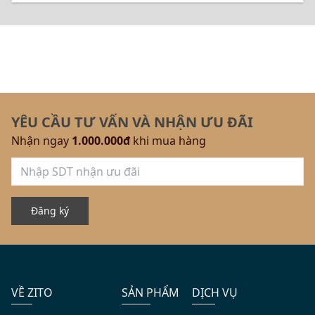
YÊU CẦU TƯ VẤN VÀ NHẬN ƯU ĐÃI
Nhận ngay
1.000.000đ
khi mua hàng
Một không gian sống nơi sự xa xỉ không phô trương, mà thấm
Đăng ký
đẫm trong từng trải nghiệm
Mẫu thiết kế nội thất chung cư gỗ óc chó
phong cách Tân cổ điển
VỀ ZITO
SẢN PHẨM
DỊCH VỤ
Lấy cảm hứng từ vẻ đẹp sang trọng của kiến trúc cổ