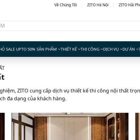
Về Chúng Tôi
ZITO Hà Nội
ZITO Hải P
HỦ
SALE UPTO 50%
SẢN PHẨM
THIẾT KẾ
THI CÔNG
DỊCH VỤ
DỰ ÁN
ẤT
ất
ghiệm, ZITO cung cấp dịch vụ thiết kế thi công nội thất trọ
ch đa dạng của khách hàng.