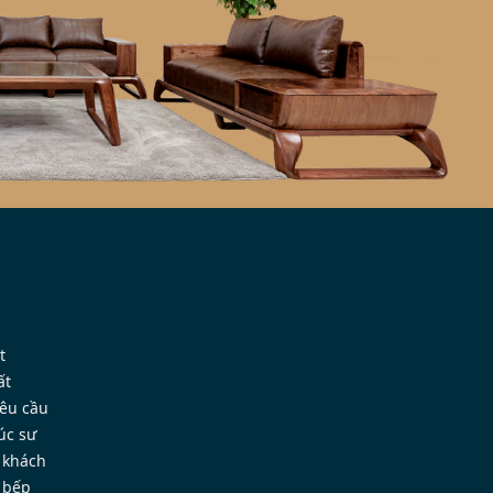
t
ất
yêu cầu
úc sư
 khách
 bếp