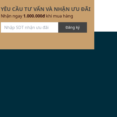
YÊU CẦU TƯ VẤN VÀ NHẬN ƯU ĐÃI
Nhận ngay
1.000.000đ
khi mua hàng
Đăng ký