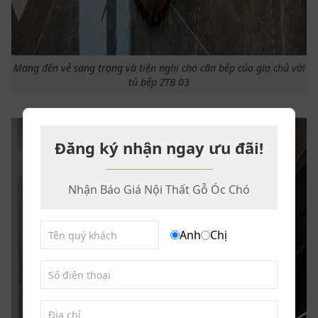
Mang đến vẻ sang trọng và tiện nghi cho căn bếp của gia chủ với
tủ bếp ZTB 03
Đăng ký nhận ngay ưu đãi!
Nhận Báo Giá Nội Thất Gỗ Óc Chó
Anh
Chị