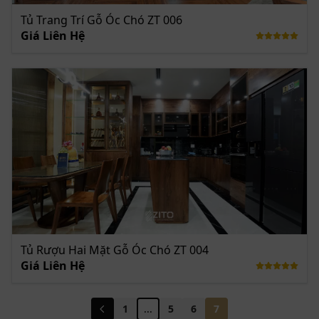
Tủ Trang Trí Gỗ Óc Chó ZT 006
Giá Liên Hệ
Tủ Rượu Hai Mặt Gỗ Óc Chó ZT 004
Giá Liên Hệ
1
...
5
6
7