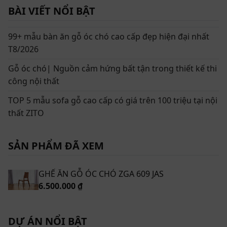
Với những đường nét sang trọng, tinh tế, ghế ăn ZGA
BÀI VIẾT NỔI BẬT
609 Jas toát lên vẻ đẹp hiện đại, cuốn hút ngay từ cái
nhìn đầu tiên. Phần tựa lưng ghế được thiết kế chắc
99+ mẫu bàn ăn gỗ óc chó cao cấp đẹp hiện đại nhất
chắn, độ ngiêng vừa phải, tạo cảm giác dễ chịu nhất
T8/2026
khi ngả lưng. Mặt ghế được các nghệ nhân của ZITO
chế tác một cách tỉ mỉ với chút cong vừa đủ, khi ngồi
Gỗ óc chó| Nguồn cảm hứng bất tận trong thiết kế thi
ăn sẽ thật sự thoải mái ngay cả thời gian ăn có kéo dài
công nội thất
quá lâu. Đặc biệt 4 chân ghế chĩa nhẹ ra 4 góc tạo thế
TOP 5 mẫu sofa gỗ cao cấp có giá trên 100 triệu tại nội
vững chãi cân bằng, chịu lực tối đa mà không làm mất
thất ZITO
đi vẻ thẩm mỹ sang trọng của chiếc ghế ăn.
SẢN PHẨM ĐÃ XEM
GHẾ ĂN GỖ ÓC CHÓ ZGA 609 JAS
6.500.000 ₫
DỰ ÁN NỔI BẬT