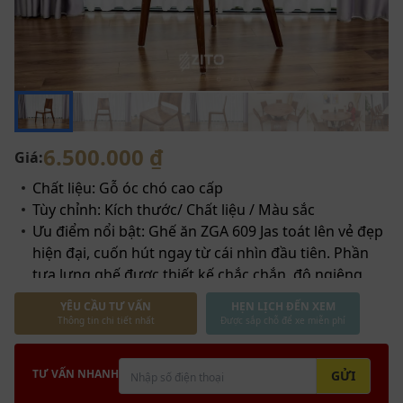
6.500.000 ₫
Giá:
Chất liệu: Gỗ óc chó cao cấp
Tùy chỉnh: Kích thước/ Chất liệu / Màu sắc
Ưu điểm nổi bật: Ghế ăn ZGA 609 Jas toát lên vẻ đẹp
hiện đại, cuốn hút ngay từ cái nhìn đầu tiên. Phần
tựa lưng ghế được thiết kế chắc chắn, độ ngiêng
vừa phải. Mặt ghế chế tác một cách tỉ mỉ với chút
YÊU CẦU TƯ VẤN
HẸN LỊCH ĐẾN XEM
cong vừa đủ, khi ngồi ăn sẽ thật sự thoải mái ngay
Thông tin chi tiết nhất
Được sắp chỗ để xe miễn phí
cả thời gian ăn có kéo dài quá lâu…
Bảo hành 2 năm
TƯ VẤN NHANH
GỬI