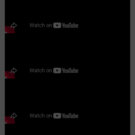
Ghê ăn ZGA 609 Jas – Sản phẩm nội thất được thiết kế sang
trọng, thời thượng, hợp xu hướng
Mẫu ghế ăn gỗ óc chó ZG 609 Jas thượng
hạng đẳng cấp
Nội thất ZITO lựa chọn chất liệu gỗ óc chó để tạo nên
một ZGA609 JAS đẳng cấp & sang trọng nhất. Loại gỗ
óc chó có chất lượng tốt nhất thế giới được nhập khẩu
từ Bắc Mỹ. Với màu gỗ nâu cùng đường vân gỗ tự
nhiên uyển chuyển. Hương gỗ thơm phảng phát tựa