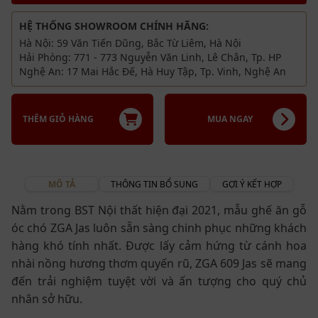
HỆ THỐNG SHOWROOM CHÍNH HÃNG:
Hà Nội: 59 Văn Tiến Dũng, Bắc Từ Liêm, Hà Nội
Hải Phòng: 771 - 773 Nguyễn Văn Linh, Lê Chân, Tp. HP
Nghệ An: 17 Mai Hắc Đế, Hà Huy Tập, Tp. Vinh, Nghệ An
THÊM GIỎ HÀNG
MUA NGAY
MÔ TẢ
THÔNG TIN BỔ SUNG
GỢI Ý KẾT HỢP
Nằm trong BST Nội thất hiện đại 2021, mẫu ghế ăn gỗ
óc chó ZGA Jas luôn sẵn sàng chinh phục những khách
hàng khó tính nhất. Được lấy cảm hứng từ cánh hoa
nhài nồng hương thơm quyến rũ, ZGA 609 Jas sẽ mang
đến trải nghiệm tuyệt vời và ấn tượng cho quý chủ
nhân sở hữu.