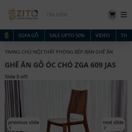
SOFA GỖ
SALE UPTO 50%
VIDEO
THIẾ
TRANG CHỦ
/
NỘI THẤT PHÒNG BẾP
/
BÀN GHẾ ĂN
GHẾ ĂN GỖ ÓC CHÓ ZGA 609 JAS
Slide
0
of
0
previous slide
next slide