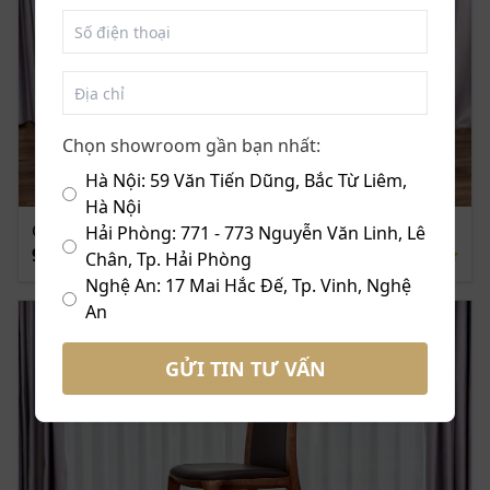
khách sẽ được bảo hành 2 năm, và bảo trì trọn đời.
Hãy khám phá và sở hữu ngay bộ bàn ghế ăn gỗ óc chó ZBA 609
& ZGA 609 Jas
Chọn showroom gần bạn nhất:
Liên hệ ngay hoặc đến showroom gần nhất của Nội
Hà Nội: 59 Văn Tiến Dũng, Bắc Từ Liêm,
thất ZITO để được chiêm ngưỡng và tư vấn đặt mua
Hà Nội
những mẫu ghê ăn gỗ óc chó xu hướng mới nhất!
Ghế Ăn Gỗ Óc Chó ZGA 619
Hải Phòng: 771 - 773 Nguyễn Văn Linh, Lê
9.500.000 ₫
Chân, Tp. Hải Phòng
Nghệ An: 17 Mai Hắc Đế, Tp. Vinh, Nghệ
An
GỬI TIN TƯ VẤN