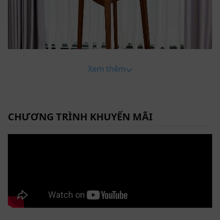
Xem thêm
CHƯƠNG TRÌNH KHUYẾN MÃI
Mẫu ghế ăn bằng gỗ óc chó cao cấp thiết kế tinh tế mang đến sự
trải nghiệm tuyệt vời