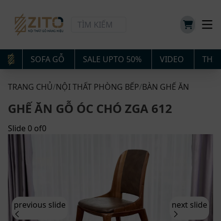
SOFA GỖ
SALE UPTO 50%
VIDEO
THIẾ
TRANG CHỦ
/
NỘI THẤT PHÒNG BẾP
/
BÀN GHẾ ĂN
GHẾ ĂN GỖ ÓC CHÓ ZGA 612
Slide
0
of
0
previous slide
next slide