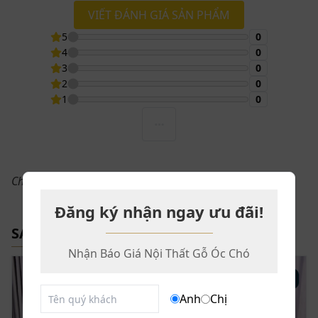
VIẾT ĐÁNH GIÁ SẢN PHẨM
5
0
4
0
3
0
2
0
1
0
Chưa có đánh giá
Đăng ký nhận ngay ưu đãi!
SẢN PHẨM LIÊN QUAN
Nhận Báo Giá Nội Thất Gỗ Óc Chó
Kiểu dáng hiện đại, vừa thẩm mỹ vừa đem đến sự thoải mái tối
Anh
Chị
ưu cho người dùng