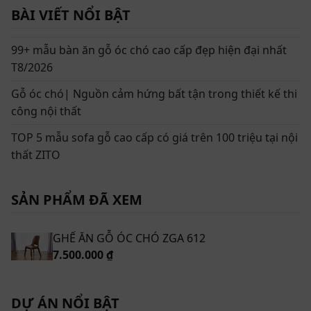
BÀI VIẾT NỔI BẬT
99+ mẫu bàn ăn gỗ óc chó cao cấp đẹp hiện đại nhất
T8/2026
Gỗ óc chó| Nguồn cảm hứng bất tận trong thiết kế thi
công nội thất
TOP 5 mẫu sofa gỗ cao cấp có giá trên 100 triệu tại nội
thất ZITO
SẢN PHẨM ĐÃ XEM
Ghế ăn gỗ óc chó ZGA 612 – Vẻ đẹp tinh tế cho phòng ăn hiện đại
GHẾ ĂN GỖ ÓC CHÓ ZGA 612
Thông tin chi tiết về sản phẩm ghế ăn gỗ óc
7.500.000 ₫
chó ZGA 612
Tên sản phẩm: Ghế ăn gỗ óc chó ZGA 612
DỰ ÁN NỔI BẬT