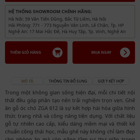
HỆ THỐNG SHOWROOM CHÍNH HÃNG:
Hà Nội: 59 Văn Tiến Dũng, Bắc Từ Liêm, Hà Nội
Hải Phòng: 771 - 773 Nguyễn Văn Linh, Lê Chân, Tp. HP
Nghệ An: 17 Mai Hắc Đế, Hà Huy Tập, Tp. Vinh, Nghệ An
THÊM GIỎ HÀNG
MUA NGAY
MÔ TẢ
THÔNG TIN BỔ SUNG
GỢI Ý KẾT HỢP
Trong một không gian sống hiện đại, mỗi chi tiết nội
thất đều góp phần tạo nên trải nghiệm trọn vẹn. Ghế
ăn gỗ óc chó ZGA 612 là sự kết hợp hài hòa giữa hình
thức trang nhã và công năng tiện dụng. Với chất liệu
gỗ tự nhiên cao cấp, kiểu dáng mềm mại và thiết kế
chuẩn công thái học, mẫu ghế này không chỉ làm đẹp
cho phòng ăn mà còn nâng tầm sự thư giãn trong