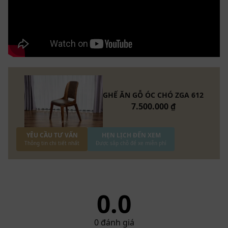
GHẾ ĂN GỖ ÓC CHÓ ZGA 612
7.500.000 ₫
YÊU CẦU TƯ VẤN
HẸN LỊCH ĐẾN XEM
Thông tin chi tiết nhất
Được sắp chỗ để xe miễn phí
0.0
0
đánh giá