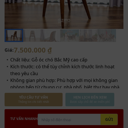
7.500.000 ₫
Giá:
Chất liệu: Gỗ óc chó Bắc Mỹ cao cấp
Kích thước: có thể tùy chỉnh kích thước linh hoạt
theo yêu cầu
Không gian phù hợp: Phù hợp với mọi không gian
phòng bếp từ chung cư, nhà phố, biệt thự hay nhà
vườn
YÊU CẦU TƯ VẤN
HẸN LỊCH ĐẾN XEM
Thông tin chi tiết nhất
Được sắp chỗ để xe miễn phí
TƯ VẤN NHANH
GỬI