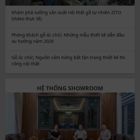
đậm chất thẩm mỹ vừa tiện dụng, hãy để ZGA 612
cùng ZITO đồng hành kiến tạo không gian sống đầy
Khám phá xưởng sản xuất nội thất gỗ tự nhiên ZITO
tinh tế. Liên hệ với ZITO ngay hôm nay để nhận tư vấn
(Video thực tế)
chi tiết và ưu đãi hấp dẫn!
Phòng khách gỗ óc chó| Những mẫu thiết kế dẫn đầu
xu hướng năm 2026
Gỗ óc chó| Nguồn cảm hứng bất tận trong thiết kế thi
công nội thất
HỆ THỐNG SHOWROOM