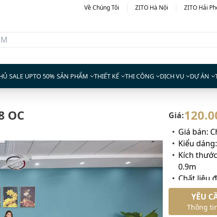
Về Chúng Tôi
ZITO Hà Nội
ZITO Hải P
HỦ
SALE UPTO 50%
SẢN PHẨM
THIẾT KẾ
THI CÔNG
DỊCH VỤ
DỰ ÁN
8 OC
120.0
Giá:
Giá bán: 
Kiểu dáng:
Kích thước
0.9m
Chất liệu 
nhập khẩ
YÊU C
Miễn phí 
Thông tin
Bảo hành 