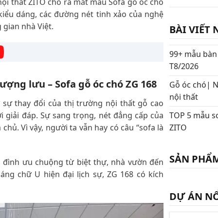
ội thất ZITO cho ra mắt mẫu Sofa gỗ óc chó
kiểu dáng, các đường nét tinh xảo của nghệ
gian nhà Việt.
BÀI VIẾT 
99+ mẫu bàn 
T8/2026
hượng lưu – Sofa gỗ óc chó ZG 168
Gỗ óc chó| N
nội thất
ự thay đổi của thị trường nội thất gỗ cao
TOP 5 mẫu sof
i giải đáp. Sự sang trọng, nét đẳng cấp của
ZITO
chủ. Vì vậy, người ta vẫn hay có câu “sofa là
SẢN PHẨ
a đình ưu chuộng từ biệt thự, nhà vườn đến
áng chữ U hiện đại lịch sự, ZG 168 có kích
DỰ ÁN NỔ