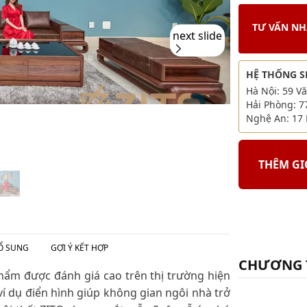
TƯ VẤN N
next slide
HỆ THỐNG 
Hà Nội: 59 V
Hải Phòng: 7
Nghệ An: 17 
THÊM G
Ổ SUNG
GỢI Ý KẾT HỢP
CHƯƠNG 
hẩm được đánh giá cao trên thị trường hiện
í dụ điển hình giúp không gian ngôi nhà trở