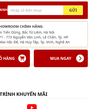
HANH
GỬI
SHOWROOM CHÍNH HÃNG:
ăn Tiến Dũng, Bắc Từ Liêm, Hà Nội
71 - 773 Nguyễn Văn Linh, Lê Chân, Tp. HP
Mai Hắc Đế, Hà Huy Tập, Tp. Vinh, Nghệ An
IỎ HÀNG
MUA NGAY
TRÌNH KHUYẾN MÃI