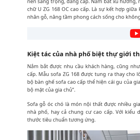
nen sang trọng, đẳng cấp. Nắm bắt xu hướng, n
chữ U ZG 168 OC cao cấp. Là sự kết hợp giữa 
nhân gỗ, nâng tầm phong cách sống cho không 
Kiệt tác của nhà phố biệt thự giới t
Nắm bắt được nhu cầu khách hàng, cũng như s
cấp. Mẫu sofa ZG 168 được tung ra thay cho lờ
bộ bàn ghế sofa cao cấp thể hiện cái gu của gia 
bộ mặt của gia chủ”.
Sofa gỗ óc chó là món nội thất được nhiều gi
nhà phố, hay cả chung cư cao cấp. Với kiểu d
thước tiêu chuẩn tương ứng.