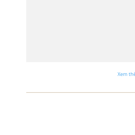
Xem th
ZG 168 được ví như ông Vua trong không gian 
SOFA GỖ ÓC CHÓ CHỮ 
– Sofa văng dài: 2m7 x 0.9m
120.000.000 ₫
– Sofa văng ngắn: 2m1 x 0.9m