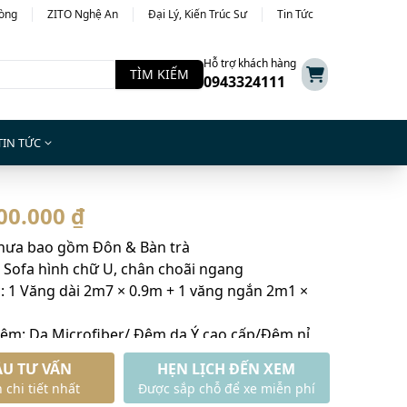
hòng
ZITO Nghệ An
Đại Lý, Kiến Trúc Sư
Tin Tức
Hỗ trợ khách hàng
TÌM KIẾM
0943324111
TIN TỨC
00.000 ₫
Chưa bao gồm Đôn & Bàn trà
 Sofa hình chữ U, chân choãi ngang
: 1 Văng dài 2m7 × 0.9m + 1 văng ngắn 2m1 ×
đệm: Da Microfiber/ Đệm da Ý cao cấp/Đệm nỉ
u
ẦU TƯ VẤN
HẸN LỊCH ĐẾN XEM
vận chuyển nội thành
 chi tiết nhất
Được sắp chỗ để xe miễn phí
2 năm