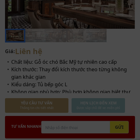
Liên hệ
Giá:
Chất liệu: Gỗ óc chó Bắc Mỹ tự nhiên cao cấp
Kích thước: Thay đổi kích thước theo từng không
gian khác gian
Kiểu dáng: Tủ bếp góc L
Không gian phù hợp: Phù hợp không gian biệt thự,
nhà phố
YÊU CẦU TƯ VẤN
HẸN LỊCH ĐẾN XEM
Thông tin chi tiết nhất
Được sắp chỗ để xe miễn phí
TƯ VẤN NHANH
GỬI