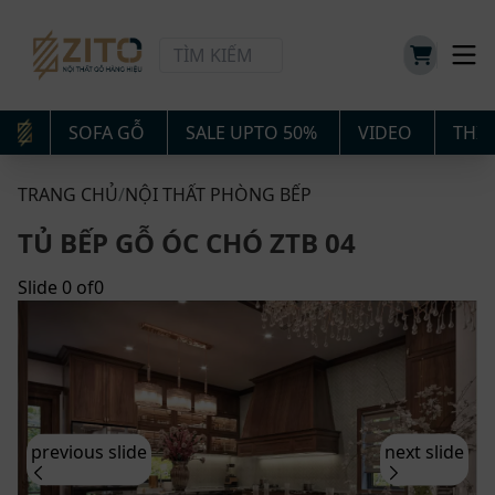
SOFA GỖ
SALE UPTO 50%
VIDEO
THIẾ
TRANG CHỦ
/
NỘI THẤT PHÒNG BẾP
TỦ BẾP GỖ ÓC CHÓ ZTB 04
Slide
0
of
0
previous slide
next slide