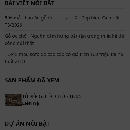
BÀI VIẾT NỔI BẬT
99+ mẫu bàn ăn gỗ óc chó cao cấp đẹp hiện đại nhất
T8/2026
Gỗ óc chó| Nguồn cảm hứng bất tận trong thiết kế thi
công nội thất
TOP 5 mẫu sofa gỗ cao cấp có giá trên 100 triệu tại nội
thất ZITO
SẢN PHẨM ĐÃ XEM
Tủ bếp gỗ óc chó ZBT 04 có thiết kế chữ L rộng rãi, tối ưu diện
tích căn bếp
TỦ BẾP GỖ ÓC CHÓ ZTB 04
Liên hệ
Thông tin chi tiết về sản phẩm Tủ bếp gỗ óc
chó cao cấp ZTB 04
DỰ ÁN NỔI BẬT