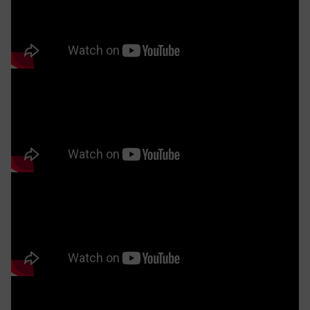
Không gian bếp như một bức tranh nghệ thuật của ánh sáng và
nội thất.
Đặc điểm nổi bật của tủ bếp gỗ óc chó ZTB 04
Tủ bếp phong cách indochine gây ấn tượng mạnh mẽ
nhờ vẻ đẹp tự nhiên kết hợp hài hòa giữa thiết kế tinh
tế và tính năng vượt trội. Với kiểu dáng chữ L rộng rãi,
tủ bếp gỗ óc chó ZTB 04 giúp tối ưu không gian bếp,
nhờ đó mà người nấu ăn dễ dàng di chuyển linh hoạt
khi vào bếp. Phần tủ dưới được chế tác từ gỗ óc chó
với các cánh gỗ mịn màng, tay nắm ngăn kéo mạ đồng
sang trọng, tạo nên cảm giác tinh tế và đẳng cấp. Tủ
bếp trên được làm từ những khung gỗ óc chó mang lại
chắc chắn. Xen giữa chất liệu gỗ thân thiện là khung
kim loại mạ đồng cách điệu theo phong cách
Indochine, cùng với cánh kính trắng như pha lê giúp