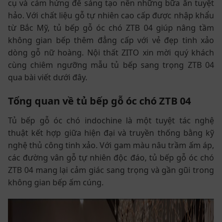
cụ và cảm hứng để sáng tạo nên những bữa ăn tuyệt
hảo. Với chất liệu gỗ tự nhiên cao cấp được nhập khẩu
từ Bắc Mỹ, tủ bếp gỗ óc chó ZTB 04 giúp nâng tầm
không gian bếp thêm đẳng cấp với vẻ đẹp tinh xảo
dòng gỗ nữ hoàng. Nội thất ZITO xin mời quý khách
cùng chiêm ngưỡng mẫu tủ bếp sang trọng ZTB 04
qua bài viết dưới đây.
Tổng quan về tủ bếp gỗ óc chó ZTB 04
Tủ bếp gỗ óc chó indochine là một tuyệt tác nghệ
thuật kết hợp giữa hiện đại và truyền thống bằng kỹ
nghệ thủ công tinh xảo. Với gam màu nâu trầm ấm áp,
các đường vân gỗ tự nhiên độc đáo, tủ bếp gỗ óc chó
ZTB 04 mang lại cảm giác sang trọng và gần gũi trong
không gian bếp ấm cúng.