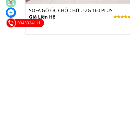
SOFA GỖ ÓC CHÓ CHỮ U ZG 160 PLUS
Giá Liên Hệ
0943324111
BỘ SOFA CỠ ĐẠI GỖ ÓC CHÓ CHỮ U ZG 168
Giá Liên Hệ