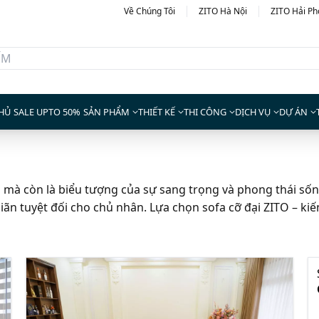
Về Chúng Tôi
ZITO Hà Nội
ZITO Hải P
HỦ
SALE UPTO 50%
SẢN PHẨM
THIẾT KẾ
THI CÔNG
DỊCH VỤ
DỰ ÁN
m mà còn là biểu tượng của sự sang trọng và phong thái sốn
iãn tuyệt đối cho chủ nhân. Lựa chọn sofa cỡ đại ZITO – ki