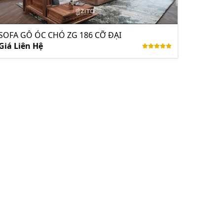
SOFA GỖ ÓC CHÓ ZG 186 CỠ ĐẠI
Giá Liên Hệ
BỘ SOFA GỖ ÓC CHÓ CHỮ U ZG 179 Cỡ đại
Giá Liên Hệ