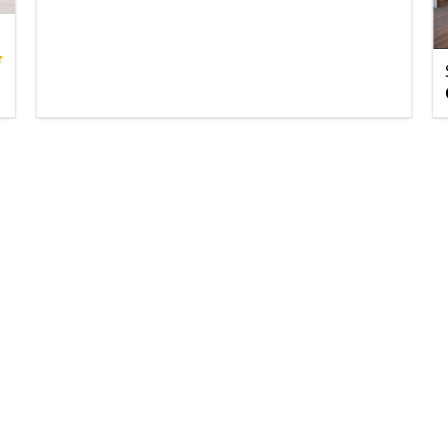
BỘ SOFA CỠ ĐẠI GỖ ÓC CHÓ CHỮ U ZG 188
Giá Liên Hệ