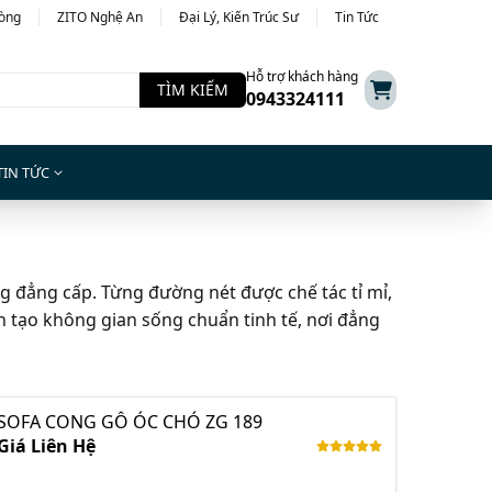
hòng
ZITO Nghệ An
Đại Lý, Kiến Trúc Sư
Tin Tức
Hỗ trợ khách hàng
TÌM KIẾM
0943324111
TIN TỨC
g đẳng cấp. Từng đường nét được chế tác tỉ mỉ,
ến tạo không gian sống chuẩn tinh tế, nơi đẳng
SOFA CONG GỖ ÓC CHÓ ZG 189
Giá Liên Hệ