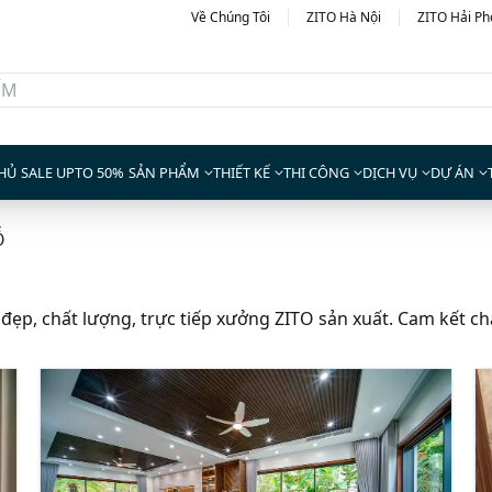
Về Chúng Tôi
ZITO Hà Nội
ZITO Hải P
HỦ
SALE UPTO 50%
SẢN PHẨM
THIẾT KẾ
THI CÔNG
DỊCH VỤ
DỰ ÁN
Ỗ
ẹp, chất lượng, trực tiếp xưởng ZITO sản xuất. Cam kết chất