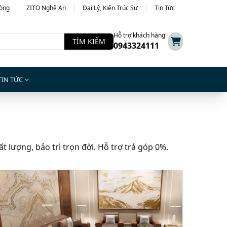
hòng
ZITO Nghệ An
Đại Lý, Kiến Trúc Sư
Tin Tức
Hỗ trợ khách hàng
TÌM KIẾM
0943324111
TIN TỨC
 lượng, bảo trì trọn đời. Hỗ trợ trả góp 0%.