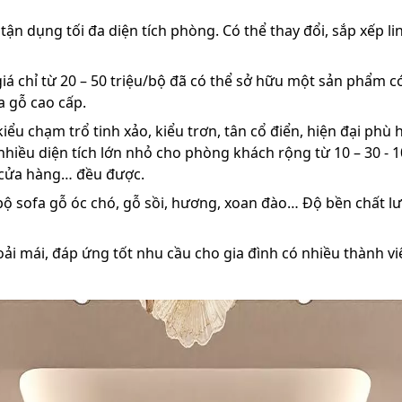
 tận dụng tối đa diện tích phòng. Có thể thay đổi, sắp xếp
iá chỉ từ 20 – 50 triệu/bộ đã có thể sở hữu một sản phẩm có
a gỗ cao cấp.
ểu chạm trổ tinh xảo, kiểu trơn, tân cổ điển, hiện đại phù 
nhiều diện tích lớn nhỏ cho phòng khách rộng từ 10 – 30 -
 cửa hàng… đều được.
ộ sofa gỗ óc chó, gỗ sồi, hương, xoan đào… Độ bền chất lượn
oải mái, đáp ứng tốt nhu cầu cho gia đình có nhiều thành vi