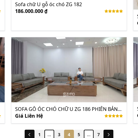
Sofa chữ U gỗ óc chó ZG 182
186.000.000 ₫
SOFA GỖ ÓC CHÓ CHỮ U ZG 186 PHIÊN BẢN
ĐẶC BIỆT
Giá Liên Hệ
1
...
3
4
5
...
7